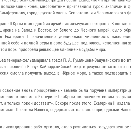
я 1783 года Великой Императрицей России Екатериной II принят Мани
 положивший конец многолетним притязаниям турок, англичан и ф
Симферополя, города русской славы Севастополя и Черноморского фл
ерине II Крым стал одной из ярчайших жемчужин ее короны. В состав 
ширена на Запад и Восток, от Белого до Черного морей, было обр
я Екатерины II значительно увеличилась численность населен
нной себе и полной веры в свое будущее, поднялась, исполненная ж
с той поры приобрела решающее влияние на судьбы мира.
бед генерал-фельдмаршала графа П. А. Румянцева-Задунайского во вт
был заключён Кючук-Кайнарджийский мир, в результате которого в
оссия смогла получить выход в Чёрное море, а также подтвердить
 освоение вновь приобретённых земель была поручена императрицей 
мнение в письме к Екатерине II: «Крым положением своим разрыва
т, а только покой доставит». Вскоре после этого, Екатерина II изд
емников Престола Нашего, содержать их наравне с природными Наши
а ликвидирована работорговля, стало развиваться государственное