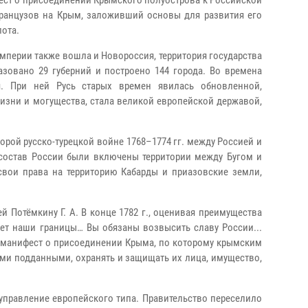
фест о присоединении Крымского полуострова к Российской
ранцузов на Крым, заложивший основы для развития его
ота.
империи также вошла и Новороссия, территория государства
азовано 29 губерний и построено 144 города. Во времена
ия. При ней Русь старых времен явилась обновленной,
изни и могущества, стала великой европейской державой,
орой русско-турецкой войне 1768–1774 гг. между Россией и
 состав России были включены территории между Бугом и
 свои права на территорию Кабарды и приазовские земли,
Потёмкину Г. А. В конце 1782 г., оценивая преимущества
ет наши границы… Вы обязаны возвысить славу России...
ала манифест о присоединении Крыма, по которому крымским
ми подданными, охранять и защищать их лица, имущество,
 управление европейского типа. Правительство переселило