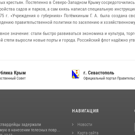
ных крестьян. Постепенно в Северо-Западном Крыму сосредоточились
ойства садов и парков, а сам князь написал специальную инструкц
5 г. «Учреждения о губерниях» Потёмкиным Г. А. была создана св
едению правительственной политики по заселению и хозяйственном
ное значение: стали быстро развиваться экономика и культура, тор
й степи выросли новые порты и города. Российский флот надёжно ут
ублика Крым
г. Севастополь
рственный Совет
Официальный портал Правитель
И
НАВИГАЦИЯ
сгвардейцы задержали
Новости
ую в нанесении телесных повр...
Карта сайта