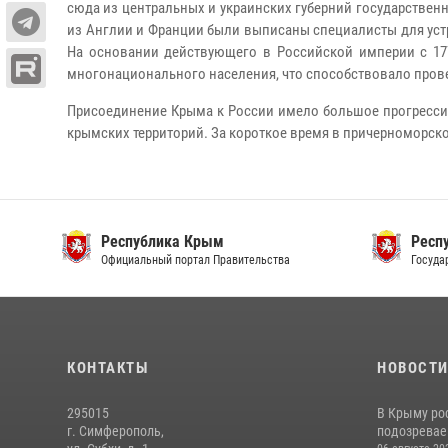
сюда из центральных и украинских губерний государствен
из Англии и Франции были выписаны специалисты для устр
На основании действующего в Российской империи с 177
многонационального населения, что способствовало пров
Присоединение Крыма к России имело большое прогрессив
крымских территорий. За короткое время в причерноморско
Республика Крым
Респ
Официальный портал Правительства
Госуда
КОНТАКТЫ
НОВОСТ
295015
В Крыму ро
г. Симферополь,
подозреваем