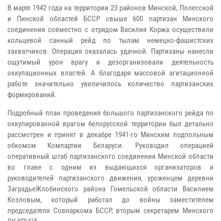
В марте 1942 года на территории 23 районов Минской, Полесской
и Пинской областей БССР свыше 600 партизан Минского
соединения совместно с отрядом Василия Коржа осуществили
кольцевой санный рейд по тылам немецко-фашистских
захватчиков. Операция оказалась удачной. Партизаны нанесли
ощутимый урон врагу и дезорганизовали деятельность
оккупационных властей. А благодаря массовой агитационной
работе значительно увеличилось количество партизанских
формирований.
Подробный план проведения большого партизанского рейда по
оккупированной врагом белорусской территории был детально
рассмотрен и принят в декабре 1941-го Минским подпольным
обкомом Компартии Беларуси. Руководил операцией
оперативный штаб партизанского соединения Минской области
во главе с одним из выдающихся организаторов и
руководителей партизанского движения, уроженцем деревни
ЗаградьеЖлобинского района Гомельской области Василием
Козловым, который работал до войны заместителем
председателя Совнаркома БССР, вторым секретарем Минского