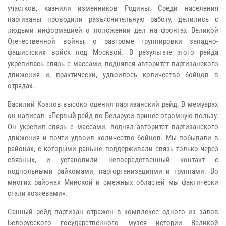
участков, казнили изменников Родины. Среди населения
партизаны проводили разъяснительную работу, делились с
людьми информацией о положении дел на фронтах Великой
Отечественной войны, о разгроме группировки западно-
фашистских войск под Москвой. В результате этого рейда
укрепилась связь с массами, поднялся авторитет партизанского
движения и, практически, удвоилось количество бойцов в
отрядах.
Василий Козлов высоко оценил партизанский рейд. В мемуарах
он написал: «Первый рейд по Беларуси принес огромную пользу.
Он укрепил связь с массами, поднял авторитет партизанского
движения и почти удвоил количество бойцов. Мы побывали в
районах, с которыми раньше поддерживали связь только через
связных, и установили непосредственный контакт с
подпольными райкомами, парторганизациями и группами. Во
многих районах Минской и смежных областей мы фактически
стали хозяевами».
Санный рейд партизан отражен в комплексе одного из залов
Белорусского государственного музея истории Великой