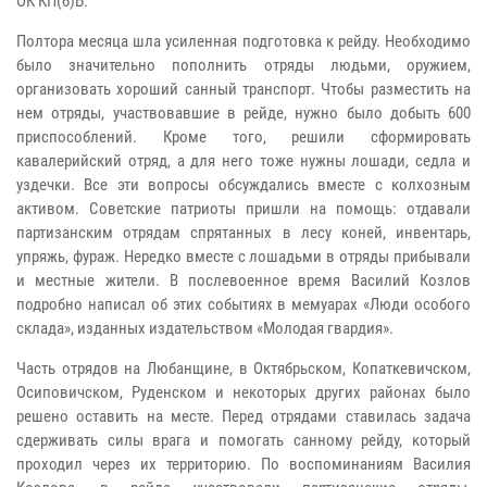
ОК КП(б)Б.
Полтора месяца шла усиленная подготовка к рейду. Необходимо
было значительно пополнить отряды людьми, оружием,
организовать хороший санный транспорт. Чтобы разместить на
нем отряды, участвовавшие в рейде, нужно было добыть 600
приспособлений. Кроме того, решили сформировать
кавалерийский отряд, а для него тоже нужны лошади, седла и
уздечки. Все эти вопросы обсуждались вместе с колхозным
активом. Советские патриоты пришли на помощь: отдавали
партизанским отрядам спрятанных в лесу коней, инвентарь,
упряжь, фураж. Нередко вместе с лошадьми в отряды прибывали
и местные жители. В послевоенное время Василий Козлов
подробно написал об этих событиях в мемуарах «Люди особого
склада», изданных издательством «Молодая гвардия».
Часть отрядов на Любанщине, в Октябрьском, Копаткевичском,
Осиповичском, Руденском и некоторых других районах было
решено оставить на месте. Перед отрядами ставилась задача
сдерживать силы врага и помогать санному рейду, который
проходил через их территорию. По воспоминаниям Василия