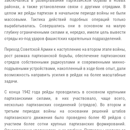
заключались в развертывании партизанской борьбы в новых
районах, а также установлении связи с другими отрядами. В
целом же рейды партизан в начальном периоде войны не были
массовыми. Тактика действий подобных операций только
вырабатывалась. Совершались они в основном на малую
глубину ограниченными силами и, нередко, имели цель вывести
отряды из-под ударов фашистских карательных подразделений.
Переход Советской Армии к наступлению на втором этапе войны,
рост размаха партизанской борьбы, обеспечение партизанских
отрядов собственными радиоузлами и современными минно-
подрывными устройствами, накопленный в ходе боев опыт, дали
возможность направить усилия в рейдах на более масштабные
задачи.
С конца 1942 года рейды проводились в основном крупными
партизанскими силами, в них участвовало, чаще всего,
несколько партизанских соединений (отрядов). Во втором и
третьем периодах войны на основании решений штабов
партизанского движения было проведено более 40 рейдов с
участием более сотни крупных партизанских формирований.