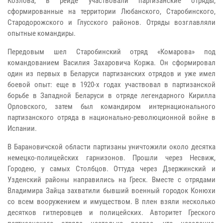
Козлова, в рейде участвовали партизанские отряды,
сформированные на территории Любанского, Старобинского,
Стародорожского и Глусского районов. Отряды возглавляли
опытные командиры.
Передовым шел Старобинский отряд «Комарова» под
командованием Василия Захаровича Коржа. Он сформировал
один из первых в Беларуси партизанских отрядов и уже имел
боевой опыт: еще в 1920-х годах участвовал в партизанской
борьбе в Западной Беларуси в отряде легендарного Кирилла
Орловского, затем был командиром интернационального
партизанского отряда в национально-революционной войне в
Испании.
В Барановичской области партизаны уничтожили около десятка
немецко-полицейских гарнизонов. Прошли через Несвиж,
Городею, у самых Столбцов. Оттуда через Дзержинский и
Узденский районы направились на Греск. Вместе с отрядами
Владимира Зайца захватили бывший военный городок Конюхи
со всем вооружением и имуществом. В плен взяли несколько
десятков гитлеровцев и полицейских. Авторитет Греского