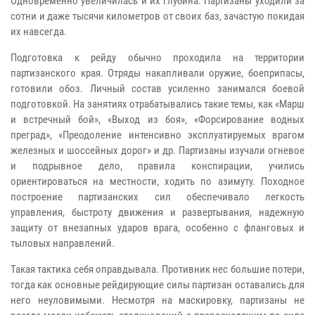
Одновременно увеличилась и их глубина. Партизаны уходили за
сотни и даже тысячи километров от своих баз, зачастую покидая
их навсегда.
Подготовка к рейду обычно проходила на территории
партизанского края. Отряды накапливали оружие, боеприпасы,
готовили обоз. Личный состав усиленно занимался боевой
подготовкой. На занятиях отрабатывались такие темы, как «Марш
и встречный бой», «Выход из боя», «Форсирование водных
преград», «Преодоление интенсивно эксплуатируемых врагом
железных и шоссейных дорог» и др. Партизаны изучали огневое
и подрывное дело, правила конспирации, учились
ориентироваться на местности, ходить по азимуту. Походное
построение партизанских сил обеспечивало легкость
управления, быстроту движения и развертывания, надежную
защиту от внезапных ударов врага, особенно с фланговых и
тыловых направлений.
Такая тактика себя оправдывала. Противник нес большие потери,
тогда как основные рейдирующие силы партизан оставались для
него неуловимыми. Несмотря на маскировку, партизаны не