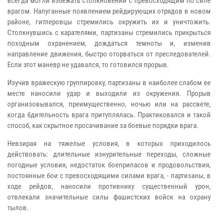
всегда могли избежать столкновений с превосходящим по силе
врагом. Напуганные появлением рейдирующих отрядов в новом
районе, гитлеровцы стремились окружить их и уничтожить.
Столкнувшись с карателями, партизаны стремились прикрыться
походным охранением, дождаться темноты и, изменив
направление движения, быстро оторваться от преследователей.
Если этот маневр не удавался, то готовился прорыв.
Изучив вражескую группировку, партизаны в наиболее слабом ее
месте наносили удар и выходили из окружения. Прорыв
организовывался, преимущественно, ночью или на рассвете,
когда бдительность врага притуплялась. Практиковался и такой
способ, как скрытное просачивание за боевые порядки врага.
Невзирая на тяжелые условия, в которых приходилось
действовать: длительные изнурительные переходы, сложные
погодные условия, недостаток боеприпасов и продовольствия,
постоянные бои с превосходящими силами врага, - партизаны, в
ходе рейдов, наносили противнику существенный урон,
отвлекали значительные силы фашистских войск на охрану
тылов.