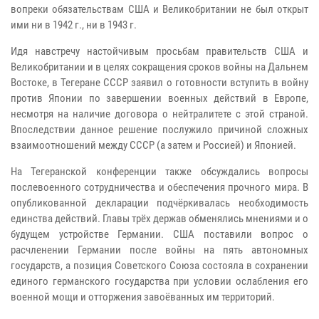
вопреки обязательствам США и Великобритании не был открыт
ими ни в 1942 г., ни в 1943 г.
Идя навстречу настойчивым просьбам правительств США и
Великобритании и в целях сокращения сроков войны на Дальнем
Востоке, в Тегеране СССР заявил о готовности вступить в войну
против Японии по завершении военных действий в Европе,
несмотря на наличие договора о нейтралитете с этой страной.
Впоследствии данное решение послужило причиной сложных
взаимоотношений между СССР (а затем и Россией) и Японией.
На Тегеранской конференции также обсуждались вопросы
послевоенного сотрудничества и обеспечения прочного мира. В
опубликованной декларации подчёркивалась необходимость
единства действий. Главы трёх держав обменялись мнениями и о
будущем устройстве Германии. США поставили вопрос о
расчленении Германии после войны на пять автономных
государств, а позиция Советского Союза состояла в сохранении
единого германского государства при условии ослабления его
военной мощи и отторжения завоёванных им территорий.