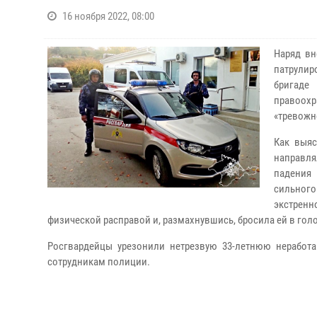
16 ноября 2022, 08:00
Наряд вн
патрулир
бригаде
правоох
«тревожн
Как выяс
направля
падения 
сильног
экстрен
физической расправой и, размахнувшись, бросила ей в гол
Росгвардейцы урезонили нетрезвую 33-летнюю неработ
сотрудникам полиции.