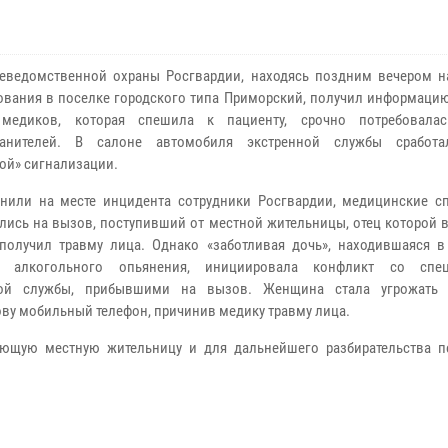
еведомственной охраны Росгвардии, находясь поздним вечером н
ования в поселке городского типа Приморский, получил информацию
 медиков, которая спешила к пациенту, срочно потребовала
ранителей. В салоне автомобиля экстренной службы сработа
ой» сигнализации.
нили на месте инцидента сотрудники Росгвардии, медицинские с
лись на вызов, поступивший от местной жительницы, отец которой в
получил травму лица. Однако «заботливая дочь», находившаяся в
о алкогольного опьянения, инициировала конфликт со спец
ной службы, прибывшими на вызов. Женщина стала угрожать 
ову мобильный телефон, причинив медику травму лица.
ающую местную жительницу и для дальнейшего разбирательства п