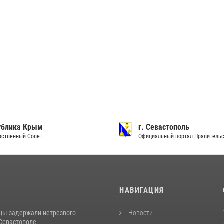
ублика Крым
г. Севастополь
рственный Совет
Официальный портал Правитель
И
НАВИГАЦИЯ
цы задержали нетрезвого
Новости
 Севастополе