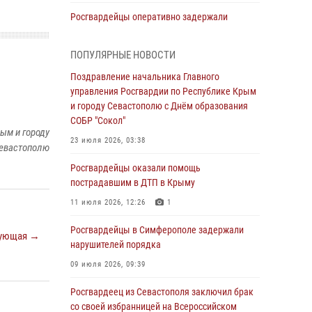
Росгвардейцы оперативно задержали
нарушителя на охраняемом объекте в
Севастополе
ПОПУЛЯРНЫЕ НОВОСТИ
30 июля 2026, 12:13
Поздравление начальника Главного
управления Росгвардии по Республике Крым
Росгвардейцы Севастополя пресекли
и городу Севастополю с Днём образования
противоправные действия на охраняемом
СОБР "Сокол"
объекте
ым и городу
23 июля 2026, 03:38
29 июля 2026, 12:34
евастополю
Росгвардейцы оказали помощь
Росгвардейцы Крыма и Севастополя
пострадавшим в ДТП в Крыму
отметили День Крещения Руси
11 июля 2026, 12:26
1
28 июля 2026, 14:18
4
Росгвардейцы в Симферополе задержали
В Симферополе сотрудники Росгвардии
ующая →
нарушителей порядка
задержали подозреваемого в краже из
гипермаркета
09 июля 2026, 09:39
24 июля 2026, 12:21
Росгвардеец из Севастополя заключил брак
со своей избранницей на Всероссийском
Поздравление начальника Главного