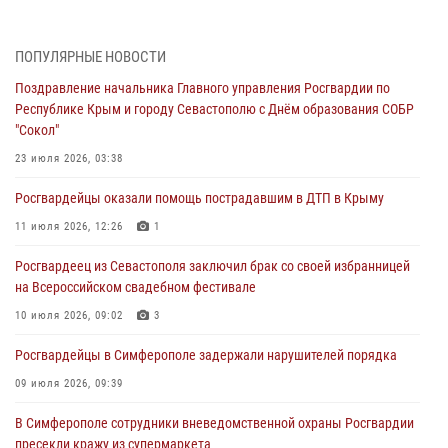
Росгвардейцы оперативно задержали нарушителя на охраняемом
объекте в Севастополе
ПОПУЛЯРНЫЕ НОВОСТИ
30 июля 2026, 12:13
Поздравление начальника Главного управления Росгвардии по
Республике Крым и городу Севастополю с Днём образования СОБР
Росгвардейцы Севастополя пресекли противоправные действия на
"Сокол"
охраняемом объекте
23 июля 2026, 03:38
29 июля 2026, 12:34
Росгвардейцы оказали помощь пострадавшим в ДТП в Крыму
Росгвардейцы Крыма и Севастополя отметили День Крещения Руси
11 июля 2026, 12:26
1
28 июля 2026, 14:18
4
Росгвардеец из Севастополя заключил брак со своей избранницей
В Симферополе сотрудники Росгвардии задержали подозреваемого
на Всероссийском свадебном фестивале
в краже из гипермаркета
10 июля 2026, 09:02
3
24 июля 2026, 12:21
Росгвардейцы в Симферополе задержали нарушителей порядка
09 июля 2026, 09:39
В Симферополе сотрудники вневедомственной охраны Росгвардии
пресекли кражу из супермаркета