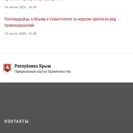
16 июля 2026, 14:09
Росгвардейцы в Крыму и Севастополе за неделю пресекли ряд
правонарушений
13 июля 2026, 12:45
В Ялте росгвардейцы задержали подозреваемого в краже
21 июля 2026, 13:18
Росгвардия в Крыму и Севастополе задержала ряд
Республика Крым
правонарушителей
Официальный портал Правительства
03 августа 2026, 14:08
Подразделения вневедомственной охраны Росгвардии пресекли
серию правонарушений в Севастополе
15 июля 2026, 13:46
В крымской столице росгвардейцы задержали подозреваемую в
КОНТАКТЫ
краже из супермаркета