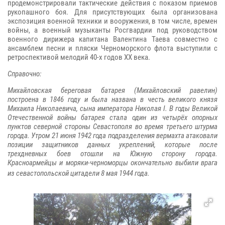
продемонстрировали тактические действия с показом приемов
рукопашного боя. Для присутствующих была организована
экспозиция военной техники и вооружения, в том числе, времен
войны, а военный музыканты Росгвардии под руководством
военного дирижера капитана Валентина Таева совместно с
ансамблем песни и пляски Черноморского флота выступили с
ретроспективой мелодий 40-х годов XX века.
Справочно:
Михайловская береговая батарея (Михайловский равелин)
построена в 1846 году и была названа в честь великого князя
Михаила Николаевича, сына императора Николая I. В годы Великой
Отечественной войны батарея стала один из четырёх опорных
пунктов северной стороны Севастополя во время третьего штурма
города. Утром 21 июня 1942 года подразделения вермахта атаковали
позиции защитников данных укреплений, которые после
трехдневных боев отошли на Южную сторону города.
Красноармейцы и моряки-черноморцы окончательно выбили врага
из севастопольской цитадели 8 мая 1944 года.