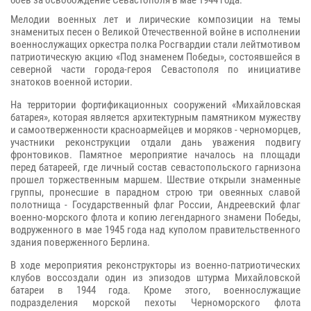
боев за освобождение Севастополя в мае 1944 года.
Мелодии военных лет и лирические композиции на темы
знаменитых песен о Великой Отечественной войне в исполнении
военнослужащих оркестра полка Росгвардии стали лейтмотивом
патриотическую акцию «Под знаменем Победы», состоявшейся в
северной части города-героя Севастополя по инициативе
знатоков военной истории.
На территории фортификационных сооружений «Михайловская
батарея», которая является архитектурным памятником мужеству
и самоотверженности красноармейцев и моряков - черноморцев,
участники реконструкции отдали дань уважения подвигу
фронтовиков. Памятное мероприятие началось на площади
перед батареей, где личный состав севастопольского гарнизона
прошел торжественным маршем. Шествие открыли знаменные
группы, пронесшие в парадном строю три овеянных славой
полотнища - Государственный флаг России, Андреевский флаг
военно-морского флота и копию легендарного знамени Победы,
водруженного в мае 1945 года над куполом правительственного
здания поверженного Берлина.
В ходе мероприятия реконструкторы из военно-патриотических
клубов воссоздали один из эпизодов штурма Михайловской
батареи в 1944 года. Кроме этого, военнослужащие
подразделения морской пехоты Черноморского флота