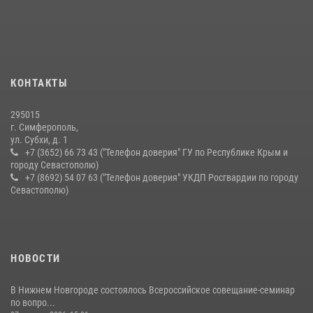
Подразделения вневедомственной охраны Росгвардии пресекли
серию правонарушений в Севастополе
15 июля 2026, 13:46
В крымской столице росгвардейцы задержали подозреваемую в
КОНТАКТЫ
краже из супермаркета
10 июля 2026, 15:10
295015
г. Симферополь,
ул. Субхи, д. 1
+7 (3652) 66 73 43 ("Телефон доверия" ГУ по Республике Крым и
городу Севастополю)
+7 (8692) 54 07 63 ("Телефон доверия" УКДП Росгвардии по городу
Севастополю)
НОВОСТИ
В Нижнем Новгороде состоялось Всероссийское совещание-семинар
по вопро...