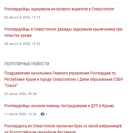
Росгвардейцы задержали нетрезвого водителя в Севастополе
05 августа 2026, 13:13
Росгвардейцы в Севастополе дважды задержали крымчанина при
попытке кражи
04 августа 2026, 12:52
В Симферополе сотрудники Росгвардии задержали нетрезвого
мужчину
ПОПУЛЯРНЫЕ НОВОСТИ
04 августа 2026, 12:50
Поздравление начальника Главного управления Росгвардии по
Республике Крым и городу Севастополю с Днём образования СОБР
Росгвардия в Крыму и Севастополе задержала ряд
"Сокол"
правонарушителей
23 июля 2026, 03:38
03 августа 2026, 14:08
Росгвардейцы оказали помощь пострадавшим в ДТП в Крыму
В Симферополе росгвардейцы задержали гражданина,
подозреваемого в совершении серии краж
11 июля 2026, 12:26
1
31 июля 2026, 10:23
Росгвардеец из Севастополя заключил брак со своей избранницей
на Всероссийском свадебном фестивале