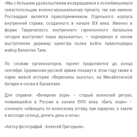
«Мы с большим удовольствием возвращаемся к полюбившемуся
севастопольцам военно-музыкальному проекту, так как именно
Росгвардия является правопреемником Отдельного корпуса
внутренней стражи, созданного в начале XIX века. Именно в
форме Таврического внутреннего гарнизонного батальона
сегодня выступают наши музыканты», — подчеркнул в своем
выступлении дирижер оркестра полка войск правопорядка
майор Валентин Таев.
По словам организаторов, проект продолжится до конца
сентября. Церемонии русской армии покажут в этом году также в
парке живой истории «Федюхины высоты», на Михайловской
батарее и снова в Балаклаве.
Для справки: «Вечерняя зоря» – старый воинский ритуал,
появившийся в России в начале XVIII века. «Бить зорю» –
означало «обвещать по воинскому уставу, при караулах, о закате
и восходе солнца, делить день и ночь».
«Автор фотографий - Алексей Григорьев».