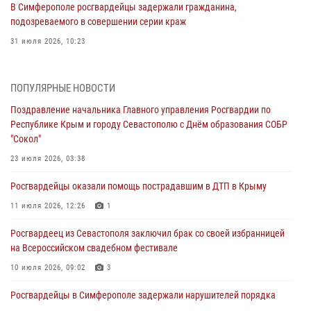
В Симферополе росгвардейцы задержали гражданина,
подозреваемого в совершении серии краж
31 июля 2026, 10:23
Росгвардейцы оперативно задержали нарушителя на охраняемом
объекте в Севастополе
ПОПУЛЯРНЫЕ НОВОСТИ
30 июля 2026, 12:13
Поздравление начальника Главного управления Росгвардии по
Республике Крым и городу Севастополю с Днём образования СОБР
Росгвардейцы Севастополя пресекли противоправные действия на
"Сокол"
охраняемом объекте
23 июля 2026, 03:38
29 июля 2026, 12:34
Росгвардейцы оказали помощь пострадавшим в ДТП в Крыму
Росгвардейцы Крыма и Севастополя отметили День Крещения Руси
11 июля 2026, 12:26
1
28 июля 2026, 14:18
4
Росгвардеец из Севастополя заключил брак со своей избранницей
В Симферополе сотрудники Росгвардии задержали подозреваемого
на Всероссийском свадебном фестивале
в краже из гипермаркета
10 июля 2026, 09:02
3
24 июля 2026, 12:21
Росгвардейцы в Симферополе задержали нарушителей порядка