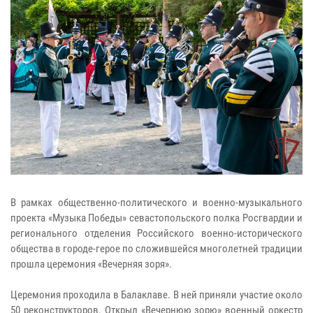
В рамках общественно-политического и военно-музыкального
проекта «Музыка Победы» севастопольского полка Росгвардии и
регионального отделения Российского военно-исторического
общества в городе-герое по сложившейся многолетней традиции
прошла церемония «Вечерняя зоря».
Церемония проходила в Балаклаве. В ней приняли участие около
50 реконструкторов. Открыл «Вечернюю зорю» военный оркестр