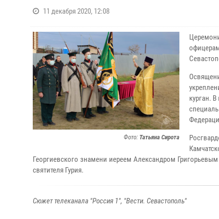
11 декабря 2020, 12:08
Церемон
офицера
Севастопо
Освящени
укреплен
курган. 
специаль
Федераци
Фото:
Татьяна Сирота
Росгвард
Камчатск
Георгиевского знамени иереем Александром Григорьевым
святителя Гурия.
Сюжет телеканала "Россия 1", "Вести. Севастополь"