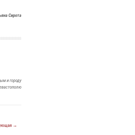
Подразделения вневедомственной охраны
Росгвардии пресекли серию правонарушений
ьяна Сирота
в Севастополе
15 июля 2026, 13:46
В крымской столице росгвардейцы
задержали подозреваемую в краже из
супермаркета
10 июля 2026, 15:10
ым и городу
евастополю
ующая →