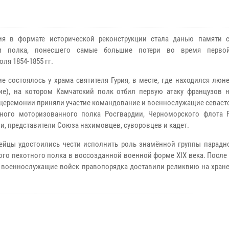
ия в формате исторической реконструкции стала данью памяти 
м полка, понесшего самые большие потери во время перво
ля 1854-1855 гг.
е состоялось у храма святителя Гурия, в месте, где находился люн
ие), на котором Камчатский полк отбил первую атаку французов 
В церемонии приняли участие командование и военнослужащие севас
ного моторизованного полка Росгвардии, Черноморского флота 
и, представители Союза нахимовцев, суворовцев и кадет.
ейцы удостоились чести исполнить роль знамённой группы парадно
ого пехотного полка в воссозданной военной форме XIX века. Посл
 военнослужащие войск правопорядка доставили реликвию на хране