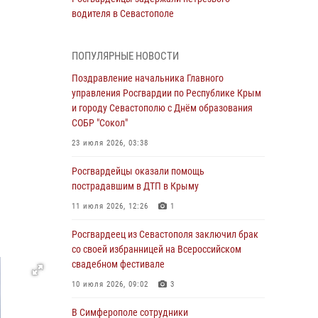
водителя в Севастополе
05 августа 2026, 13:13
ПОПУЛЯРНЫЕ НОВОСТИ
Росгвардейцы в Севастополе дважды
задержали крымчанина при попытке кражи
Поздравление начальника Главного
управления Росгвардии по Республике Крым
04 августа 2026, 12:52
и городу Севастополю с Днём образования
СОБР "Сокол"
В Симферополе сотрудники Росгвардии
задержали нетрезвого мужчину
23 июля 2026, 03:38
04 августа 2026, 12:50
Росгвардейцы оказали помощь
пострадавшим в ДТП в Крыму
Росгвардия в Крыму и Севастополе
задержала ряд правонарушителей
11 июля 2026, 12:26
1
03 августа 2026, 14:08
Росгвардеец из Севастополя заключил брак
со своей избранницей на Всероссийском
В Симферополе росгвардейцы задержали
свадебном фестивале
гражданина, подозреваемого в совершении
серии краж
10 июля 2026, 09:02
3
31 июля 2026, 10:23
В Симферополе сотрудники