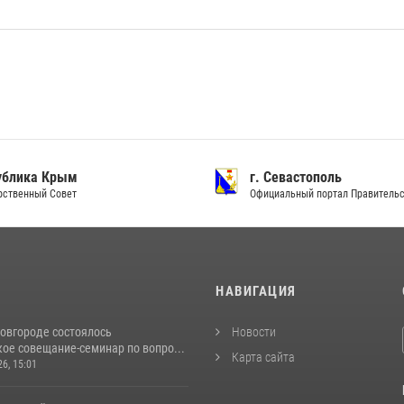
ублика Крым
г. Севастополь
рственный Совет
Официальный портал Правитель
И
НАВИГАЦИЯ
овгороде состоялось
Новости
ое совещание-семинар по вопро...
Карта сайта
26, 15:01