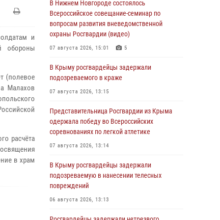
В Нижнем Новгороде состоялось
Всероссийское совещание-семинар по
вопросам развития вневедомственной
охраны Росгвардии (видео)
солдатам и
й обороны
07 августа 2026, 15:01
5
В Крыму росгвардейцы задержали
ет (полевое
подозреваемого в краже
на Малахов
07 августа 2026, 13:15
топольского
Российской
Представительница Росгвардии из Крыма
одержала победу во Всероссийских
соревнованиях по легкой атлетике
го расчёта
07 августа 2026, 13:14
е освящения
ние в храм
В Крыму росгвардейцы задержали
подозреваемую в нанесении телесных
повреждений
06 августа 2026, 13:13
Росгвардейцы задержали нетрезвого