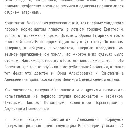
получил профессию военного летчика и однажды познакомился
с Юрием Гагариным.
Константин Алексеевич рассказал о том, как впервые увиделся с
первым космонавтом планеты в летном городке Евпатории,
когда тот приезжал в Крым. Вместе с Юрием Гагариным гость
воинской части Росгвардии ходил на утиную охоту. По словам
ветерана, в общении с человеком, впервые преодолевшим
земное притяжение, он понял, что многое в их судьбах было
схожим. Например, отчества обоих летчиков, имена жен - обе
Валентины, и то, что служили в истребительной авиации, а также
тот факт, что детство и Юрия Алексеевича и Константина
Алексеевича пришлось на годы Великой Отечественной войны.
Как оказалось, ветеран был знаком и с другими летчиками-
испытателями из первого отряда космонавтов - Германом
Титовым, Павлом Поповичем, Валентиной Терешковой и
Андрианом Николаевым.
В ходе встречи Константин Алексеевич Коршунов
продемонстрировал военнослужащим Росгвардии уникальный