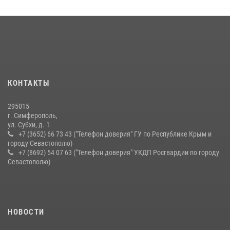
28 июля 2026, 14:18
4
В Ялте росгвардейцы задержали подозреваемого в краже
21 июля 2026, 13:18
Подразделения вневедомственной охраны Росгвардии пресекли
серию правонарушений в Севастополе
КОНТАКТЫ
15 июля 2026, 13:46
295015
г. Симферополь,
ул. Субхи, д. 1
+7 (3652) 66 73 43 ("Телефон доверия" ГУ по Республике Крым и
городу Севастополю)
+7 (8692) 54 07 63 ("Телефон доверия" УКДП Росгвардии по городу
Севастополю)
НОВОСТИ