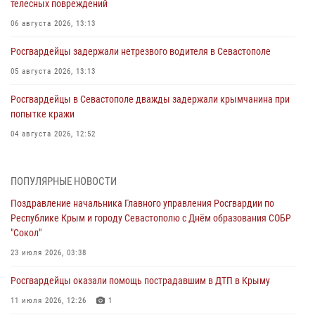
телесных повреждений
06 августа 2026, 13:13
Росгвардейцы задержали нетрезвого водителя в Севастополе
05 августа 2026, 13:13
Росгвардейцы в Севастополе дважды задержали крымчанина при
попытке кражи
04 августа 2026, 12:52
В Симферополе сотрудники Росгвардии задержали нетрезвого
мужчину
ПОПУЛЯРНЫЕ НОВОСТИ
04 августа 2026, 12:50
Поздравление начальника Главного управления Росгвардии по
Республике Крым и городу Севастополю с Днём образования СОБР
Росгвардия в Крыму и Севастополе задержала ряд
"Сокол"
правонарушителей
23 июля 2026, 03:38
03 августа 2026, 14:08
Росгвардейцы оказали помощь пострадавшим в ДТП в Крыму
В Симферополе росгвардейцы задержали гражданина,
подозреваемого в совершении серии краж
11 июля 2026, 12:26
1