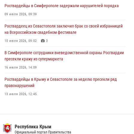
31 июля 2026, 10:23
Росгвардейцы в Симферополе задержали нарушителей порядка
Росгвардейцы оперативно задержали нарушителя на охраняемом
09 июля 2026, 09:39
объекте в Севастополе
Росгвардеец из Севастополя заключил брак со своей избранницей
30 июля 2026, 12:13
на Всероссийском свадебном фестивале
10 июля 2026, 09:02
3
В Симферополе сотрудники вневедомственной охраны Росгвардии
пресекли кражу из супермаркета
16 июля 2026, 14:09
Росгвардейцы в Крыму и Севастополе за неделю пресекли ряд
правонарушений
13 июля 2026, 12:45
Росгвардия в Крыму и Севастополе задержала ряд
правонарушителей
03 августа 2026, 14:08
Республика Крым
Росгвардейцы Крыма и Севастополя отметили День Крещения Руси
Официальный портал Правительства