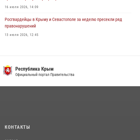
16 июля 2026, 14:09
Росгвардейцы в Крыму и Севастополе за неделю пресекли ряд
правонарушений
13 июля 2026, 12:45
Росгвардия в Крыму и Севастополе задержала ряд
правонарушителей
03 августа 2026, 14:08
Республика Крым
В Ялте росгвардейцы задержали подозреваемого в краже
Официальный портал Правительства
21 июля 2026, 13:18
Подразделения вневедомственной охраны Росгвардии пресекли
серию правонарушений в Севастополе
15 июля 2026, 13:46
В крымской столице росгвардейцы задержали подозреваемую в
КОНТАКТЫ
краже из супермаркета
10 июля 2026, 15:10