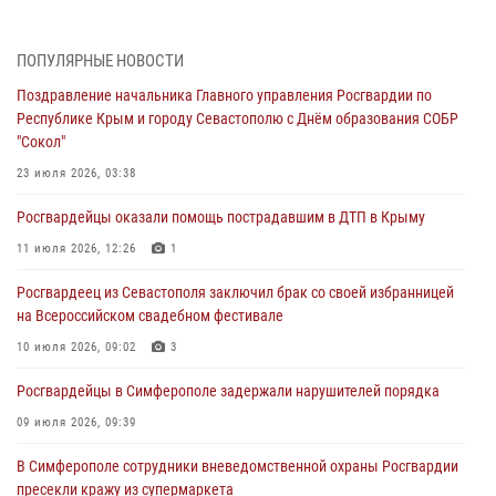
В Симферополе сотрудники Росгвардии задержали нетрезвого
мужчину
ПОПУЛЯРНЫЕ НОВОСТИ
04 августа 2026, 12:50
Поздравление начальника Главного управления Росгвардии по
Республике Крым и городу Севастополю с Днём образования СОБР
Росгвардия в Крыму и Севастополе задержала ряд
"Сокол"
правонарушителей
23 июля 2026, 03:38
03 августа 2026, 14:08
Росгвардейцы оказали помощь пострадавшим в ДТП в Крыму
В Симферополе росгвардейцы задержали гражданина,
подозреваемого в совершении серии краж
11 июля 2026, 12:26
1
31 июля 2026, 10:23
Росгвардеец из Севастополя заключил брак со своей избранницей
на Всероссийском свадебном фестивале
Росгвардейцы оперативно задержали нарушителя на охраняемом
объекте в Севастополе
10 июля 2026, 09:02
3
30 июля 2026, 12:13
Росгвардейцы в Симферополе задержали нарушителей порядка
09 июля 2026, 09:39
В Симферополе сотрудники вневедомственной охраны Росгвардии
пресекли кражу из супермаркета