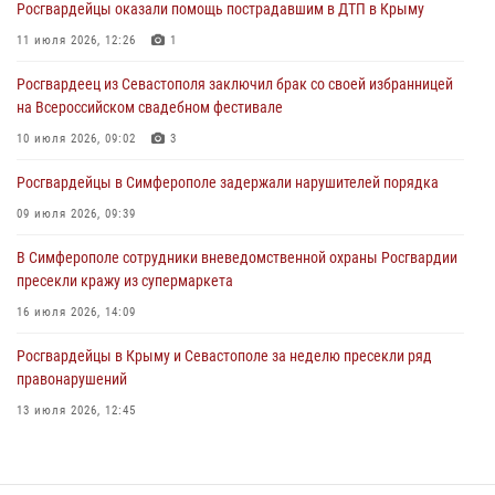
Росгвардейцы оказали помощь пострадавшим в ДТП в Крыму
В Симферополе росгвардейцы задержали гражданина,
подозреваемого в совершении серии краж
11 июля 2026, 12:26
1
31 июля 2026, 10:23
Росгвардеец из Севастополя заключил брак со своей избранницей
на Всероссийском свадебном фестивале
Росгвардейцы оперативно задержали нарушителя на охраняемом
объекте в Севастополе
10 июля 2026, 09:02
3
30 июля 2026, 12:13
Росгвардейцы в Симферополе задержали нарушителей порядка
09 июля 2026, 09:39
В Симферополе сотрудники вневедомственной охраны Росгвардии
пресекли кражу из супермаркета
16 июля 2026, 14:09
Росгвардейцы в Крыму и Севастополе за неделю пресекли ряд
правонарушений
13 июля 2026, 12:45
Росгвардия в Крыму и Севастополе задержала ряд
правонарушителей