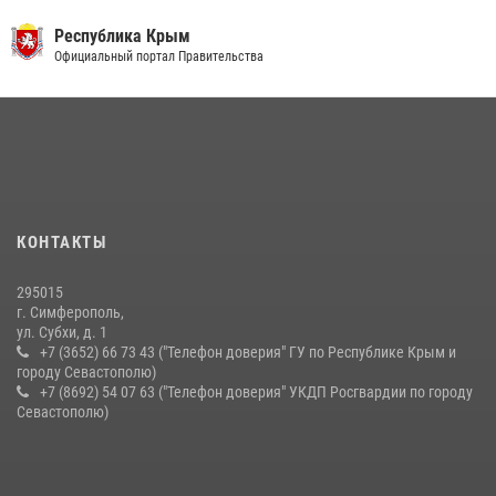
03 августа 2026, 14:08
Республика Крым
В Ялте росгвардейцы задержали подозреваемого в краже
Официальный портал Правительства
21 июля 2026, 13:18
Подразделения вневедомственной охраны Росгвардии пресекли
серию правонарушений в Севастополе
15 июля 2026, 13:46
В крымской столице росгвардейцы задержали подозреваемую в
КОНТАКТЫ
краже из супермаркета
10 июля 2026, 15:10
295015
г. Симферополь,
ул. Субхи, д. 1
+7 (3652) 66 73 43 ("Телефон доверия" ГУ по Республике Крым и
городу Севастополю)
+7 (8692) 54 07 63 ("Телефон доверия" УКДП Росгвардии по городу
Севастополю)