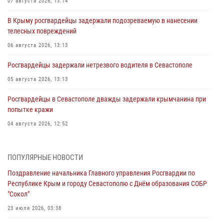
07 августа 2026, 13:14
В Крыму росгвардейцы задержали подозреваемую в нанесении
телесных повреждений
06 августа 2026, 13:13
Росгвардейцы задержали нетрезвого водителя в Севастополе
05 августа 2026, 13:13
Росгвардейцы в Севастополе дважды задержали крымчанина при
попытке кражи
04 августа 2026, 12:52
В Симферополе сотрудники Росгвардии задержали нетрезвого
мужчину
ПОПУЛЯРНЫЕ НОВОСТИ
04 августа 2026, 12:50
Поздравление начальника Главного управления Росгвардии по
Республике Крым и городу Севастополю с Днём образования СОБР
Росгвардия в Крыму и Севастополе задержала ряд
"Сокол"
правонарушителей
23 июля 2026, 03:38
03 августа 2026, 14:08