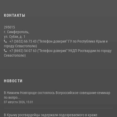
15 июля 2026, 13:46
В крымской столице росгвардейцы задержали подозреваемую в
КОНТАКТЫ
краже из супермаркета
10 июля 2026, 15:10
295015
г. Симферополь,
ул. Субхи, д. 1
+7 (3652) 66 73 43 ("Телефон доверия" ГУ по Республике Крым и
городу Севастополю)
+7 (8692) 54 07 63 ("Телефон доверия" УКДП Росгвардии по городу
Севастополю)
НОВОСТИ
В Нижнем Новгороде состоялось Всероссийское совещание-семинар
по вопро...
07 августа 2026, 15:01
В Крыму росгвардейцы задержали подозреваемого в краже