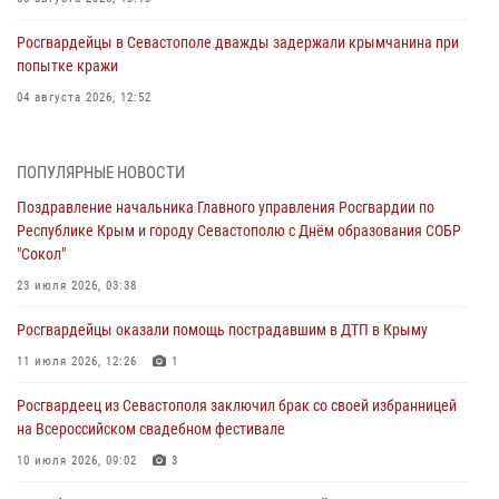
Росгвардейцы в Севастополе дважды задержали крымчанина при
попытке кражи
04 августа 2026, 12:52
В Симферополе сотрудники Росгвардии задержали нетрезвого
мужчину
ПОПУЛЯРНЫЕ НОВОСТИ
04 августа 2026, 12:50
Поздравление начальника Главного управления Росгвардии по
Республике Крым и городу Севастополю с Днём образования СОБР
Росгвардия в Крыму и Севастополе задержала ряд
"Сокол"
правонарушителей
23 июля 2026, 03:38
03 августа 2026, 14:08
Росгвардейцы оказали помощь пострадавшим в ДТП в Крыму
В Симферополе росгвардейцы задержали гражданина,
подозреваемого в совершении серии краж
11 июля 2026, 12:26
1
31 июля 2026, 10:23
Росгвардеец из Севастополя заключил брак со своей избранницей
на Всероссийском свадебном фестивале
Росгвардейцы оперативно задержали нарушителя на охраняемом
объекте в Севастополе
10 июля 2026, 09:02
3
30 июля 2026, 12:13