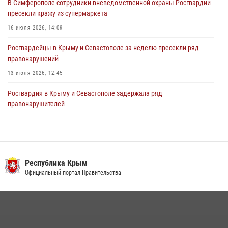
В Симферополе сотрудники вневедомственной охраны Росгвардии
пресекли кражу из супермаркета
16 июля 2026, 14:09
Росгвардейцы в Крыму и Севастополе за неделю пресекли ряд
правонарушений
13 июля 2026, 12:45
Росгвардия в Крыму и Севастополе задержала ряд
правонарушителей
03 августа 2026, 14:08
В Ялте росгвардейцы задержали подозреваемого в краже
21 июля 2026, 13:18
Республика Крым
Росгвардейцы Крыма и Севастополя отметили День Крещения Руси
Официальный портал Правительства
28 июля 2026, 14:18
4
Подразделения вневедомственной охраны Росгвардии пресекли
серию правонарушений в Севастополе