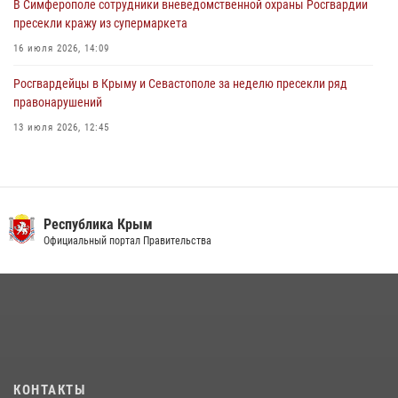
В Симферополе сотрудники вневедомственной охраны Росгвардии
пресекли кражу из супермаркета
16 июля 2026, 14:09
Росгвардейцы в Крыму и Севастополе за неделю пресекли ряд
правонарушений
13 июля 2026, 12:45
Росгвардия в Крыму и Севастополе задержала ряд
правонарушителей
03 августа 2026, 14:08
Республика Крым
Росгвардейцы Крыма и Севастополя отметили День Крещения Руси
Официальный портал Правительства
28 июля 2026, 14:18
4
В Ялте росгвардейцы задержали подозреваемого в краже
21 июля 2026, 13:18
Подразделения вневедомственной охраны Росгвардии пресекли
серию правонарушений в Севастополе
КОНТАКТЫ