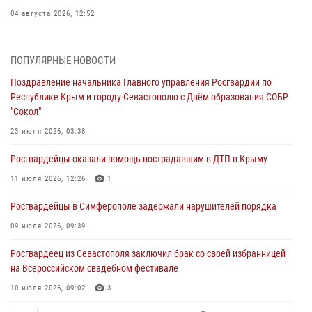
04 августа 2026, 12:52
В Симферополе сотрудники Росгвардии задержали нетрезвого
мужчину
ПОПУЛЯРНЫЕ НОВОСТИ
04 августа 2026, 12:50
Поздравление начальника Главного управления Росгвардии по
Республике Крым и городу Севастополю с Днём образования СОБР
Росгвардия в Крыму и Севастополе задержала ряд
"Сокол"
правонарушителей
23 июля 2026, 03:38
03 августа 2026, 14:08
Росгвардейцы оказали помощь пострадавшим в ДТП в Крыму
В Симферополе росгвардейцы задержали гражданина,
подозреваемого в совершении серии краж
11 июля 2026, 12:26
1
31 июля 2026, 10:23
Росгвардейцы в Симферополе задержали нарушителей порядка
Росгвардейцы оперативно задержали нарушителя на охраняемом
09 июля 2026, 09:39
объекте в Севастополе
Росгвардеец из Севастополя заключил брак со своей избранницей
30 июля 2026, 12:13
на Всероссийском свадебном фестивале
10 июля 2026, 09:02
3