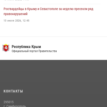
Росгвардейцы в Крыму и Севастополе за неделю пресекли ряд
правонарушений
13 июля 2026, 12:45
Росгвардия в Крыму и Севастополе задержала ряд
правонарушителей
03 августа 2026, 14:08
Республика Крым
В Ялте росгвардейцы задержали подозреваемого в краже
Официальный портал Правительства
21 июля 2026, 13:18
Росгвардейцы Крыма и Севастополя отметили День Крещения Руси
28 июля 2026, 14:18
4
Подразделения вневедомственной охраны Росгвардии пресекли
серию правонарушений в Севастополе
КОНТАКТЫ
15 июля 2026, 13:46
295015
г. Симферополь,