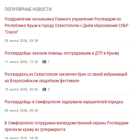
В Симферополе сотрудники Росгвардии задержали нетрезвого
мужчину
ПОПУЛЯРНЫЕ НОВОСТИ
04 августа 2026, 12:50
Поздравление начальника Главного управления Росгвардии по
Республике Крым и городу Севастополю с Днём образования СОБР
Росгвардия в Крыму и Севастополе задержала ряд
"Сокол"
правонарушителей
23 июля 2026, 03:38
03 августа 2026, 14:08
Росгвардейцы оказали помощь пострадавшим в ДТП в Крыму
В Симферополе росгвардейцы задержали гражданина,
подозреваемого в совершении серии краж
11 июля 2026, 12:26
1
31 июля 2026, 10:23
Росгвардеец из Севастополя заключил брак со своей избранницей
на Всероссийском свадебном фестивале
Росгвардейцы оперативно задержали нарушителя на охраняемом
объекте в Севастополе
10 июля 2026, 09:02
3
30 июля 2026, 12:13
Росгвардейцы в Симферополе задержали нарушителей порядка
09 июля 2026, 09:39
В Симферополе сотрудники вневедомственной охраны Росгвардии
пресекли кражу из супермаркета
16 июля 2026, 14:09