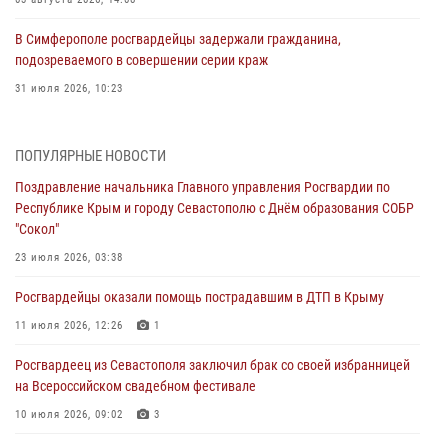
В Симферополе росгвардейцы задержали гражданина,
подозреваемого в совершении серии краж
31 июля 2026, 10:23
Росгвардейцы оперативно задержали нарушителя на охраняемом
объекте в Севастополе
ПОПУЛЯРНЫЕ НОВОСТИ
30 июля 2026, 12:13
Поздравление начальника Главного управления Росгвардии по
Республике Крым и городу Севастополю с Днём образования СОБР
Росгвардейцы Севастополя пресекли противоправные действия на
"Сокол"
охраняемом объекте
23 июля 2026, 03:38
29 июля 2026, 12:34
Росгвардейцы оказали помощь пострадавшим в ДТП в Крыму
Росгвардейцы Крыма и Севастополя отметили День Крещения Руси
11 июля 2026, 12:26
1
28 июля 2026, 14:18
4
Росгвардеец из Севастополя заключил брак со своей избранницей
В Симферополе сотрудники Росгвардии задержали подозреваемого
на Всероссийском свадебном фестивале
в краже из гипермаркета
10 июля 2026, 09:02
3
24 июля 2026, 12:21