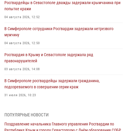
Росгвардейцы в Севастополе дважды задержали крымчанина при
попытке кражи
04 августа 2026, 12:52
В Симферополе сотрудники Росгвардии задержали нетрезвого
мужчину
04 августа 2026, 12:50
Росгвардия в Крыму и Севастополе задержала ряд
правонарушителей
03 августа 2026, 14:08
В Симферополе росгвардейцы задержали гражданина,
подозреваемого в совершении серии краж
31 июля 2026, 10:23
Росгвардейцы оперативно задержали нарушителя на охраняемом
объекте в Севастополе
ПОПУЛЯРНЫЕ НОВОСТИ
30 июля 2026, 12:13
Поздравление начальника Главного управления Росгвардии по
Республике Крым и городу Севастополю с Днём образования СОБР