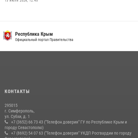
13 июля 2026, 12:45
В Ялте росгвардейцы задержали подозреваемого в краже
21 июля 2026, 13:18
Росгвардия в Крыму и Севастополе задержала ряд
Республика Крым
правонарушителей
Официальный портал Правительства
03 августа 2026, 14:08
Подразделения вневедомственной охраны Росгвардии пресекли
серию правонарушений в Севастополе
15 июля 2026, 13:46
В крымской столице росгвардейцы задержали подозреваемую в
КОНТАКТЫ
краже из супермаркета
10 июля 2026, 15:10
295015
г. Симферополь,
ул. Субхи, д. 1
+7 (3652) 66 73 43 ("Телефон доверия" ГУ по Республике Крым и
городу Севастополю)
+7 (8692) 54 07 63 ("Телефон доверия" УКДП Росгвардии по городу