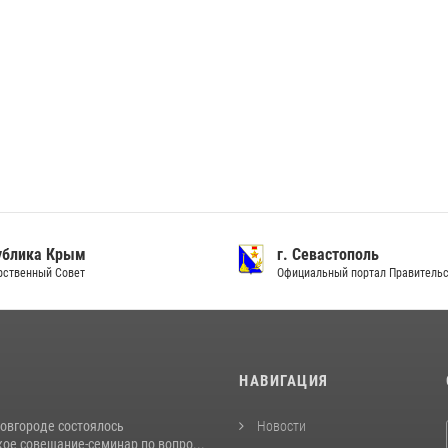
ублика Крым
г. Севастополь
рственный Совет
Официальный портал Правитель
И
НАВИГАЦИЯ
овгороде состоялось
Новости
ое совещание-семинар по вопро...