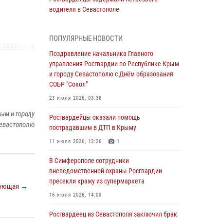
водителя в Севастополе
05 августа 2026, 13:13
ПОПУЛЯРНЫЕ НОВОСТИ
Росгвардейцы в Севастополе дважды
задержали крымчанина при попытке кражи
Поздравление начальника Главного
управления Росгвардии по Республике Крым
04 августа 2026, 12:52
и городу Севастополю с Днём образования
СОБР "Сокол"
В Симферополе сотрудники Росгвардии
задержали нетрезвого мужчину
23 июля 2026, 03:38
04 августа 2026, 12:50
ым и городу
Росгвардейцы оказали помощь
евастополю
пострадавшим в ДТП в Крыму
Росгвардия в Крыму и Севастополе
задержала ряд правонарушителей
11 июля 2026, 12:26
1
03 августа 2026, 14:08
В Симферополе сотрудники
вневедомственной охраны Росгвардии
В Симферополе росгвардейцы задержали
пресекли кражу из супермаркета
гражданина, подозреваемого в совершении
ующая →
серии краж
16 июля 2026, 14:09
31 июля 2026, 10:23
Росгвардеец из Севастополя заключил брак