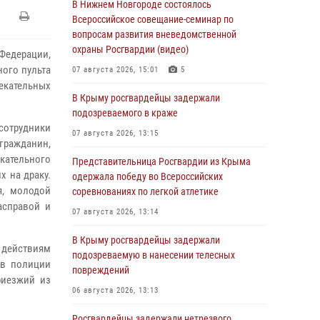
В Нижнем Новгороде состоялось
Всероссийское совещание-семинар по
вопросам развития вневедомственной
охраны Росгвардии (видео)
Федерации,
ого пульта
07 августа 2026, 15:01
5
кательных
В Крыму росгвардейцы задержали
подозреваемого в краже
сотрудники
07 августа 2026, 13:15
гражданин,
екательного
Представительница Росгвардии из Крыма
х на драку.
одержала победу во Всероссийских
я, молодой
соревнованиях по легкой атлетике
асправой и
07 августа 2026, 13:14
В Крыму росгвардейцы задержали
 действиям
подозреваемую в нанесении телесных
ов полиции
повреждений
риезжий из
06 августа 2026, 13:13
Росгвардейцы задержали нетрезвого