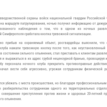
еведомственной охраны войск национальной гвардии Российской 
 на маршруте патрулирования, ночью получил информацию от дежурн
изованного наблюдения о том, что в одном из ночных развле
й Симферополя сработала кнопка тревожной сигнализации.
но прибыв на охраняемый объект, росгвардейцы выяснили, что 
клуба нажали тревожную кнопку после того, как неустановленный 
 в состоянии сильного опьянения, стал приставать к клиентам развл
я и выражаться в их адрес грубой нецензурной бранью, провоцируя и
бу персонала ночного клуба прекратить противоправные действи
начал вести себя агрессивно, угрожая сотрудникам физической р
лся убежать с места происшествия, но благодаря профессиональным
 разбирательства сотрудникам одного из территориальных отдел
 совершение преступления против жизни и здоровья 20-летний п
ого опьянения.