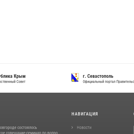
ублика Крым
г. Севастополь
рственный Совет
Официальный портал Правитель
И
НАВИГАЦИЯ
овгороде состоялось
Новости
ое совещание-семинар по вопро...