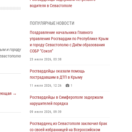
водителя в Севастополе
05 августа 2026, 13:13
ПОПУЛЯРНЫЕ НОВОСТИ
Росгвардейцы в Севастополе дважды
задержали крымчанина при попытке кражи
Поздравление начальника Главного
управления Росгвардии по Республике Крым
04 августа 2026, 12:52
и городу Севастополю с Днём образования
ым и городу
СОБР "Сокол"
В Симферополе сотрудники Росгвардии
евастополю
задержали нетрезвого мужчину
23 июля 2026, 03:38
04 августа 2026, 12:50
Росгвардейцы оказали помощь
пострадавшим в ДТП в Крыму
Росгвардия в Крыму и Севастополе
задержала ряд правонарушителей
11 июля 2026, 12:26
1
ующая →
03 августа 2026, 14:08
Росгвардейцы в Симферополе задержали
нарушителей порядка
В Симферополе росгвардейцы задержали
гражданина, подозреваемого в совершении
09 июля 2026, 09:39
серии краж
Росгвардеец из Севастополя заключил брак
31 июля 2026, 10:23
со своей избранницей на Всероссийском