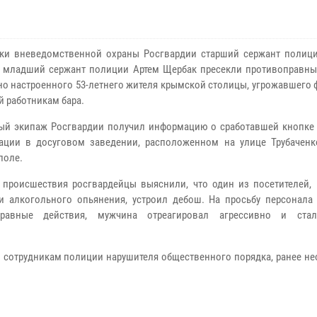
ки вневедомственной охраны Росгвардии старший сержант полиц
 младший сержант полиции Артем Щербак пресекли противоправны
но настроенного 53-летнего жителя крымской столицы, угрожавшего
й работникам бара.
ый экипаж Росгвардии получил информацию о сработавшей кнопке
ации в досуговом заведении, расположенном на улице Трубаченк
поле.
 происшествия росгвардейцы выяснили, что один из посетителей, 
и алкогольного опьянения, устроил дебош. На просьбу персонала 
правные действия, мужчина отреагировал агрессивно и стал
 сотрудникам полиции нарушителя общественного порядка, ранее не