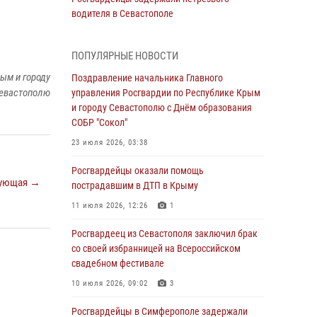
водителя в Севастополе
05 августа 2026, 13:13
ПОПУЛЯРНЫЕ НОВОСТИ
Росгвардейцы в Севастополе дважды
ым и городу
задержали крымчанина при попытке кражи
Поздравление начальника Главного
евастополю
управления Росгвардии по Республике Крым
04 августа 2026, 12:52
и городу Севастополю с Днём образования
СОБР "Сокол"
В Симферополе сотрудники Росгвардии
задержали нетрезвого мужчину
23 июля 2026, 03:38
04 августа 2026, 12:50
Росгвардейцы оказали помощь
ующая →
пострадавшим в ДТП в Крыму
Росгвардия в Крыму и Севастополе
задержала ряд правонарушителей
11 июля 2026, 12:26
1
03 августа 2026, 14:08
Росгвардеец из Севастополя заключил брак
со своей избранницей на Всероссийском
В Симферополе росгвардейцы задержали
свадебном фестивале
гражданина, подозреваемого в совершении
серии краж
10 июля 2026, 09:02
3
31 июля 2026, 10:23
Росгвардейцы в Симферополе задержали