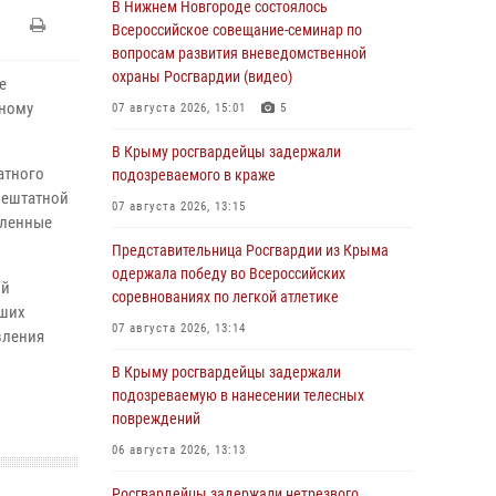
В Нижнем Новгороде состоялось
Всероссийское совещание-семинар по
вопросам развития вневедомственной
охраны Росгвардии (видео)
е
вному
07 августа 2026, 15:01
5
В Крыму росгвардейцы задержали
атного
подозреваемого в краже
нештатной
07 августа 2026, 13:15
вленные
Представительница Росгвардии из Крыма
одержала победу во Всероссийских
ий
соревнованиях по легкой атлетике
йших
07 августа 2026, 13:14
вления
В Крыму росгвардейцы задержали
подозреваемую в нанесении телесных
повреждений
06 августа 2026, 13:13
Росгвардейцы задержали нетрезвого