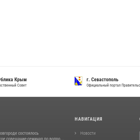
ублика Крым
г. Севастополь
рственный Совет
Официальный портал Правитель
И
НАВИГАЦИЯ
овгороде состоялось
Новости
ое совещание-семинар по вопро...