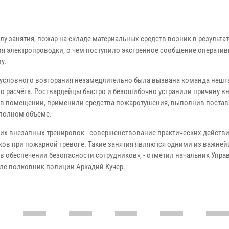
у занятия, пожар на складе материальных средств возник в результат
я электропроводки, о чем поступило экстренное сообщение операти
у.
 условного возгорания незамедлительно была вызвана команда нешт
о расчёта. Росгвардейцы быстро и безошибочно устранили причину в
 в помещении, применили средства пожаротушения, выполнив поста
 полном объеме.
ких внезапных тренировок - совершенствование практических действ
ков при пожарной тревоге. Такие занятия являются одними из важне
 в обеспечении безопасности сотрудников», - отметил начальник Упра
ле полковник полиции Аркадий Кучер.