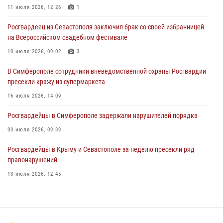
подозреваемого в совершении серии краж
11 июля 2026, 12:26
1
31 июля 2026, 10:23
Росгвардеец из Севастополя заключил брак со своей избранницей
на Всероссийском свадебном фестивале
Росгвардейцы оперативно задержали нарушителя на охраняемом
объекте в Севастополе
10 июля 2026, 09:02
3
30 июля 2026, 12:13
В Симферополе сотрудники вневедомственной охраны Росгвардии
пресекли кражу из супермаркета
16 июля 2026, 14:09
Росгвардейцы в Симферополе задержали нарушителей порядка
09 июля 2026, 09:39
Росгвардейцы в Крыму и Севастополе за неделю пресекли ряд
правонарушений
13 июля 2026, 12:45
В Ялте росгвардейцы задержали подозреваемого в краже
21 июля 2026, 13:18