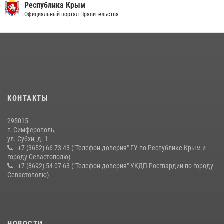
Росгвардия в Крыму и Севастополе задержала ряд
Республика Крым
правонарушителей
Официальный портал Правительства
03 августа 2026, 14:08
Подразделения вневедомственной охраны Росгвардии пресекли
серию правонарушений в Севастополе
15 июля 2026, 13:46
В крымской столице росгвардейцы задержали подозреваемую в
КОНТАКТЫ
краже из супермаркета
10 июля 2026, 15:10
295015
г. Симферополь,
ул. Субхи, д. 1
+7 (3652) 66 73 43 ("Телефон доверия" ГУ по Республике Крым и
городу Севастополю)
+7 (8692) 54 07 63 ("Телефон доверия" УКДП Росгвардии по городу
Севастополю)