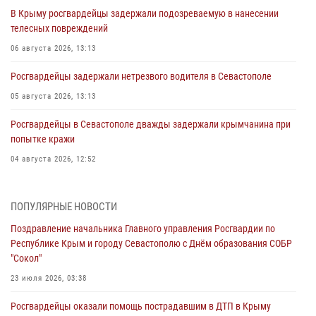
В Крыму росгвардейцы задержали подозреваемую в нанесении
телесных повреждений
06 августа 2026, 13:13
Росгвардейцы задержали нетрезвого водителя в Севастополе
05 августа 2026, 13:13
Росгвардейцы в Севастополе дважды задержали крымчанина при
попытке кражи
04 августа 2026, 12:52
В Симферополе сотрудники Росгвардии задержали нетрезвого
мужчину
ПОПУЛЯРНЫЕ НОВОСТИ
04 августа 2026, 12:50
Поздравление начальника Главного управления Росгвардии по
Республике Крым и городу Севастополю с Днём образования СОБР
Росгвардия в Крыму и Севастополе задержала ряд
"Сокол"
правонарушителей
23 июля 2026, 03:38
03 августа 2026, 14:08
Росгвардейцы оказали помощь пострадавшим в ДТП в Крыму
В Симферополе росгвардейцы задержали гражданина,