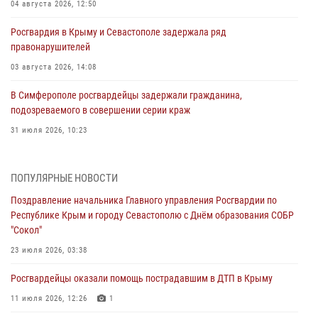
04 августа 2026, 12:50
Росгвардия в Крыму и Севастополе задержала ряд
правонарушителей
03 августа 2026, 14:08
В Симферополе росгвардейцы задержали гражданина,
подозреваемого в совершении серии краж
31 июля 2026, 10:23
Росгвардейцы оперативно задержали нарушителя на охраняемом
объекте в Севастополе
ПОПУЛЯРНЫЕ НОВОСТИ
30 июля 2026, 12:13
Поздравление начальника Главного управления Росгвардии по
Республике Крым и городу Севастополю с Днём образования СОБР
Росгвардейцы Севастополя пресекли противоправные действия на
"Сокол"
охраняемом объекте
23 июля 2026, 03:38
29 июля 2026, 12:34
Росгвардейцы оказали помощь пострадавшим в ДТП в Крыму
Росгвардейцы Крыма и Севастополя отметили День Крещения Руси
11 июля 2026, 12:26
1
28 июля 2026, 14:18
4