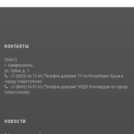
03 августа 2026, 14:08
Подразделения вневедомственной охраны Росгвардии пресекли
серию правонарушений в Севастополе
15 июля 2026, 13:46
Росгвардейцы Крыма и Севастополя отметили День Крещения Руси
КОНТАКТЫ
28 июля 2026, 14:18
4
295015
г. Симферополь,
ул. Субхи, д. 1
+7 (3652) 66 73 43 ("Телефон доверия" ГУ по Республике Крым и
городу Севастополю)
+7 (8692) 54 07 63 ("Телефон доверия" УКДП Росгвардии по городу
Севастополю)
НОВОСТИ