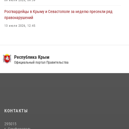
09 июля 2026, 09:39
Росгвардейцы в Крыму и Севастополе за неделю пресекли ряд
правонарушений
13 июля 2026, 12:45
Росгвардия в Крыму и Севастополе задержала ряд
правонарушителей
03 августа 2026, 14:08
Республика Крым
В Ялте росгвардейцы задержали подозреваемого в краже
Официальный портал Правительства
21 июля 2026, 13:18
Подразделения вневедомственной охраны Росгвардии пресекли
серию правонарушений в Севастополе
15 июля 2026, 13:46
В крымской столице росгвардейцы задержали подозреваемую в
КОНТАКТЫ
краже из супермаркета
10 июля 2026, 15:10
295015
г. Симферополь,