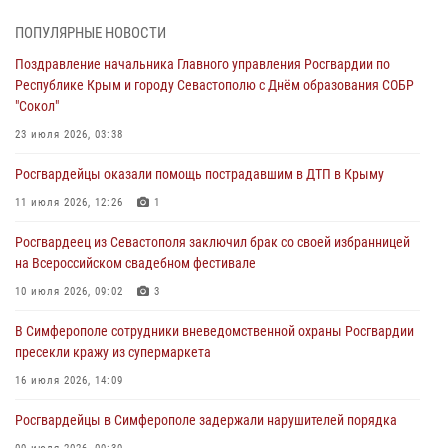
В Симферополе сотрудники Росгвардии задержали нетрезвого
мужчину
ПОПУЛЯРНЫЕ НОВОСТИ
04 августа 2026, 12:50
Поздравление начальника Главного управления Росгвардии по
Республике Крым и городу Севастополю с Днём образования СОБР
Росгвардия в Крыму и Севастополе задержала ряд
"Сокол"
правонарушителей
23 июля 2026, 03:38
03 августа 2026, 14:08
Росгвардейцы оказали помощь пострадавшим в ДТП в Крыму
В Симферополе росгвардейцы задержали гражданина,
подозреваемого в совершении серии краж
11 июля 2026, 12:26
1
31 июля 2026, 10:23
Росгвардеец из Севастополя заключил брак со своей избранницей
на Всероссийском свадебном фестивале
Росгвардейцы оперативно задержали нарушителя на охраняемом
объекте в Севастополе
10 июля 2026, 09:02
3
30 июля 2026, 12:13
В Симферополе сотрудники вневедомственной охраны Росгвардии
пресекли кражу из супермаркета
16 июля 2026, 14:09
Росгвардейцы в Симферополе задержали нарушителей порядка