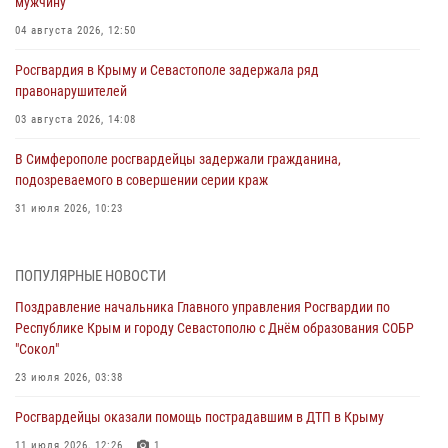
мужчину
04 августа 2026, 12:50
Росгвардия в Крыму и Севастополе задержала ряд
правонарушителей
03 августа 2026, 14:08
В Симферополе росгвардейцы задержали гражданина,
подозреваемого в совершении серии краж
31 июля 2026, 10:23
Росгвардейцы оперативно задержали нарушителя на охраняемом
объекте в Севастополе
ПОПУЛЯРНЫЕ НОВОСТИ
30 июля 2026, 12:13
Поздравление начальника Главного управления Росгвардии по
Республике Крым и городу Севастополю с Днём образования СОБР
Росгвардейцы Севастополя пресекли противоправные действия на
"Сокол"
охраняемом объекте
23 июля 2026, 03:38
29 июля 2026, 12:34
Росгвардейцы оказали помощь пострадавшим в ДТП в Крыму
Росгвардейцы Крыма и Севастополя отметили День Крещения Руси
11 июля 2026, 12:26
1