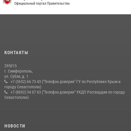
правонарушителей
Официальный портал Правительства
03 августа 2026, 14:08
Подразделения вневедомственной охраны Росгвардии пресекли
серию правонарушений в Севастополе
15 июля 2026, 13:46
В крымской столице росгвардейцы задержали подозреваемую в
КОНТАКТЫ
краже из супермаркета
10 июля 2026, 15:10
295015
г. Симферополь,
ул. Субхи, д. 1
+7 (3652) 66 73 43 ("Телефон доверия" ГУ по Республике Крым и
городу Севастополю)
+7 (8692) 54 07 63 ("Телефон доверия" УКДП Росгвардии по городу
Севастополю)
НОВОСТИ