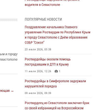
водителя в Севастополе
05 августа 2026, 13:13
ПОПУЛЯРНЫЕ НОВОСТИ
Росгвардейцы в Севастополе дважды
задержали крымчанина при попытке кражи
Поздравление начальника Главного
управления Росгвардии по Республике Крым
04 августа 2026, 12:52
и городу Севастополю с Днём образования
СОБР "Сокол"
В Симферополе сотрудники Росгвардии
задержали нетрезвого мужчину
23 июля 2026, 03:38
ым и городу
04 августа 2026, 12:50
евастополю
Росгвардейцы оказали помощь
пострадавшим в ДТП в Крыму
Росгвардия в Крыму и Севастополе
задержала ряд правонарушителей
11 июля 2026, 12:26
1
03 августа 2026, 14:08
Росгвардейцы в Симферополе задержали
нарушителей порядка
В Симферополе росгвардейцы задержали
ующая →
гражданина, подозреваемого в совершении
09 июля 2026, 09:39
серии краж
Росгвардеец из Севастополя заключил брак
31 июля 2026, 10:23
со своей избранницей на Всероссийском