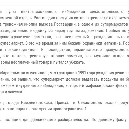
 пульт централизованного наблюдения севастопольского у
ственной охраны Росгвардии поступил сигнал «тревога» с охраняемо
а тревожная кнопка вызова Росгвардии в одном из супермаркетов 
замедлительно выдвинулся наряд группы задержания. Прибыв по 
 правоохранители заметили, как неизвестный гражданин пытае
 супермаркет. В это же время за ним бежали охранники магазина. Р
и правонарушителя. В последствии, администратор продуктовог
а, что нажала тревожную кнопку, заметив, как мужчина вынес 
 зоны неоплаченный товар и пытался убежать.
азбирательства выяснилось, что гражданин 1991 года рождения решил 
дание, он заявил, что супермаркет должен выдавать продукты на б
камерам внутреннего наблюдения, которые и зафиксировали факты
в и закуски.
ец города Нижневартовска. Приехал в Севастополь около полуг
ратно попадал в поле зрения правоохранителей.
л полиции для дальнейшего разбирательства. По данному факту 