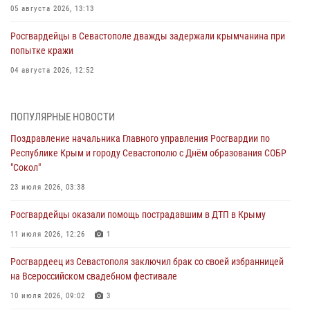
05 августа 2026, 13:13
Росгвардейцы в Севастополе дважды задержали крымчанина при
попытке кражи
04 августа 2026, 12:52
В Симферополе сотрудники Росгвардии задержали нетрезвого
мужчину
ПОПУЛЯРНЫЕ НОВОСТИ
04 августа 2026, 12:50
Поздравление начальника Главного управления Росгвардии по
Республике Крым и городу Севастополю с Днём образования СОБР
Росгвардия в Крыму и Севастополе задержала ряд
"Сокол"
правонарушителей
23 июля 2026, 03:38
03 августа 2026, 14:08
Росгвардейцы оказали помощь пострадавшим в ДТП в Крыму
В Симферополе росгвардейцы задержали гражданина,
подозреваемого в совершении серии краж
11 июля 2026, 12:26
1
31 июля 2026, 10:23
Росгвардеец из Севастополя заключил брак со своей избранницей
на Всероссийском свадебном фестивале
Росгвардейцы оперативно задержали нарушителя на охраняемом
объекте в Севастополе
10 июля 2026, 09:02
3