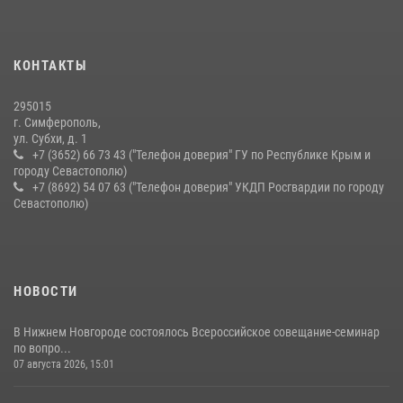
15 июля 2026, 13:46
В крымской столице росгвардейцы задержали подозреваемую в
КОНТАКТЫ
краже из супермаркета
10 июля 2026, 15:10
295015
г. Симферополь,
ул. Субхи, д. 1
+7 (3652) 66 73 43 ("Телефон доверия" ГУ по Республике Крым и
городу Севастополю)
+7 (8692) 54 07 63 ("Телефон доверия" УКДП Росгвардии по городу
Севастополю)
НОВОСТИ
В Нижнем Новгороде состоялось Всероссийское совещание-семинар
по вопро...
07 августа 2026, 15:01