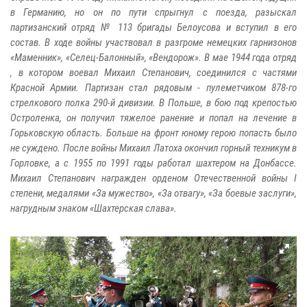
в Германию, но он по пути спрыгнул с поезда, разыскал
партизанский отряд № 113 бригады Белоусова и вступил в его
состав. В ходе войны участвовал в разгроме немецких гарнизонов
«Маменник», «Селец-Балонный», «Вендорож». В мае 1944 года отряд
‚ в котором воевал Михаил Степанович, соединился с частями
Красной Армии. Партизан стал рядовым - пулеметчиком 878-го
стрелкового полка 290-й дивизии. В Польше, в бою под крепостью
Остроленка, он получил тяжелое ранение и попал на лечение в
Горьковскую область. Больше на фронт юному герою попасть было
не суждено. После войны Михаил Латоха окончил горный техникум в
Горловке, а с 1955 по 1991 годы работал шахтером на Донбассе.
Михаил Степанович награжден орденом Отечественной войны I
степени, медалями «За мужество», «За отвагу», «За боевые заслуги»,
нагрудным знаком «Шахтерская слава».