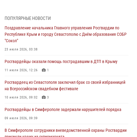
В Симферополе сотрудники Росгвардии задержали нетрезвого
мужчину
ПОПУЛЯРНЫЕ НОВОСТИ
04 августа 2026, 12:50
Поздравление начальника Главного управления Росгвардии по
Республике Крым и городу Севастополю с Днём образования СОБР
Росгвардия в Крыму и Севастополе задержала ряд
"Сокол"
правонарушителей
23 июля 2026, 03:38
03 августа 2026, 14:08
Росгвардейцы оказали помощь пострадавшим в ДТП в Крыму
В Симферополе росгвардейцы задержали гражданина,
подозреваемого в совершении серии краж
11 июля 2026, 12:26
1
31 июля 2026, 10:23
Росгвардеец из Севастополя заключил брак со своей избранницей
на Всероссийском свадебном фестивале
Росгвардейцы оперативно задержали нарушителя на охраняемом
объекте в Севастополе
10 июля 2026, 09:02
3
30 июля 2026, 12:13
Росгвардейцы в Симферополе задержали нарушителей порядка
09 июля 2026, 09:39
В Симферополе сотрудники вневедомственной охраны Росгвардии
пресекли кражу из супермаркета