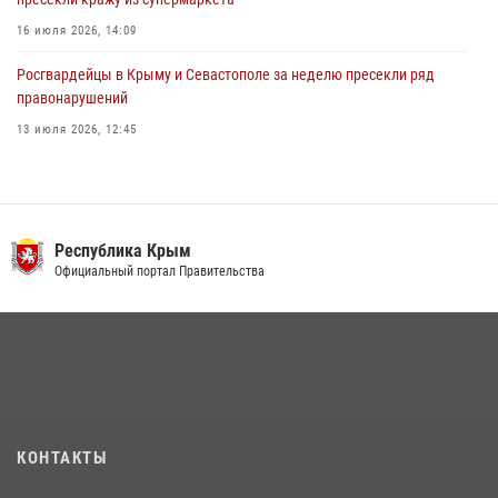
16 июля 2026, 14:09
Росгвардейцы в Крыму и Севастополе за неделю пресекли ряд
правонарушений
13 июля 2026, 12:45
Росгвардия в Крыму и Севастополе задержала ряд
правонарушителей
03 августа 2026, 14:08
Республика Крым
В Ялте росгвардейцы задержали подозреваемого в краже
Официальный портал Правительства
21 июля 2026, 13:18
Подразделения вневедомственной охраны Росгвардии пресекли
серию правонарушений в Севастополе
15 июля 2026, 13:46
В крымской столице росгвардейцы задержали подозреваемую в
КОНТАКТЫ
краже из супермаркета