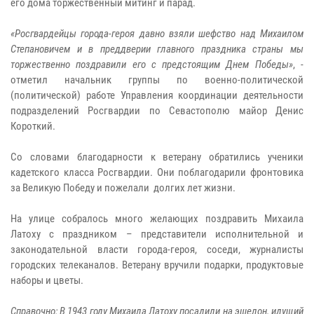
его дома торжественный митинг и парад.
«Росгвардейцы города-героя давно взяли шефство над Михаилом
Степановичем и в преддверии главного праздника страны мы
торжественно поздравили его с предстоящим Днем Победы»
, -
отметил начальник группы по военно-политической
(политической) работе Управления координации деятельности
подразделений Росгвардии по Севастополю майор Денис
Короткий.
Со словами благодарности к ветерану обратились ученики
кадетского класса Росгвардии. Они поблагодарили фронтовика
за Великую Победу и пожелали долгих лет жизни.
На улице собралось много желающих поздравить Михаила
Латоху с праздником – представители исполнительной и
законодательной власти города-героя, соседи, журналисты
городских телеканалов. Ветерану вручили подарки, продуктовые
наборы и цветы.
Справочно: В 1943 году Михаила Латоху посадили на эшелон, идущий