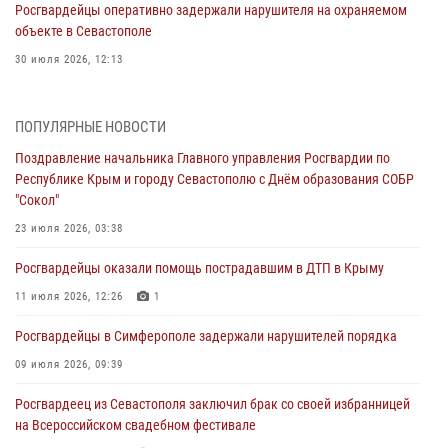
Росгвардейцы оперативно задержали нарушителя на охраняемом
объекте в Севастополе
30 июля 2026, 12:13
Росгвардейцы Севастополя пресекли противоправные действия на
охраняемом объекте
ПОПУЛЯРНЫЕ НОВОСТИ
29 июля 2026, 12:34
Поздравление начальника Главного управления Росгвардии по
Республике Крым и городу Севастополю с Днём образования СОБР
Росгвардейцы Крыма и Севастополя отметили День Крещения Руси
"Сокол"
28 июля 2026, 14:18
4
23 июля 2026, 03:38
В Симферополе сотрудники Росгвардии задержали подозреваемого
Росгвардейцы оказали помощь пострадавшим в ДТП в Крыму
в краже из гипермаркета
11 июля 2026, 12:26
1
24 июля 2026, 12:21
Росгвардейцы в Симферополе задержали нарушителей порядка
Поздравление начальника Главного управления Росгвардии по
Республике Крым и городу Севастополю с Днём образования СОБР
09 июля 2026, 09:39
"Сокол"
Росгвардеец из Севастополя заключил брак со своей избранницей
23 июля 2026, 03:38
на Всероссийском свадебном фестивале