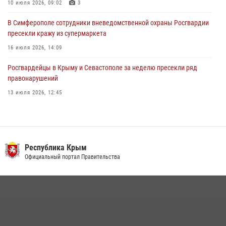
10 июля 2026, 09:02
3
В Симферополе сотрудники вневедомственной охраны Росгвардии
пресекли кражу из супермаркета
16 июля 2026, 14:09
Росгвардейцы в Крыму и Севастополе за неделю пресекли ряд
правонарушений
13 июля 2026, 12:45
Росгвардия в Крыму и Севастополе задержала ряд
правонарушителей
03 августа 2026, 14:08
Республика Крым
В Ялте росгвардейцы задержали подозреваемого в краже
Официальный портал Правительства
21 июля 2026, 13:18
Подразделения вневедомственной охраны Росгвардии пресекли
серию правонарушений в Севастополе
15 июля 2026, 13:46