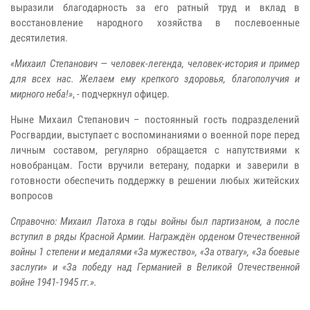
выразили благодарность за его ратный труд и вклад в
восстановление народного хозяйства в послевоенные
десятилетия.
«Михаил Степанович — человек-легенда, человек-история и пример
для всех нас. Желаем ему крепкого здоровья, благополучия и
мирного неба!»
, - подчеркнул офицер.
Ныне Михаил Степанович – постоянный гость подразделений
Росгвардии, выступает с воспоминаниями о военной поре перед
личным составом, регулярно обращается с напутствиями к
новобранцам. Гости вручили ветерану, подарки и заверили в
готовности обеспечить поддержку в решении любых житейских
вопросов
Справочно:
Михаил Латоха в годы войны был партизаном, а после
вступил в ряды Красной Армии. Награждён орденом Отечественной
войны 1 степени и медалями «За мужество», «За отвагу», «За боевые
заслуги» и «За победу над Германией в Великой Отечественной
войне 1941-1945 гг.».