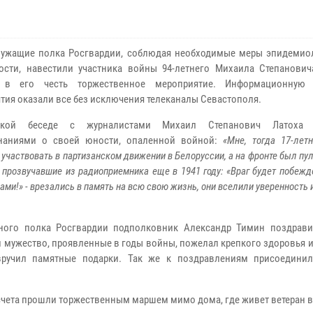
ужащие полка Росгвардии, соблюдая необходимые меры эпидемио
ости, навестили участника войны 94-летнего Михаила Степанович
 в его честь торжественное мероприятие. Информационную 
тия оказали все без исключения телеканалы Севастополя.
кой беседе с журналистами Михаил Степанович Латоха 
наниями о своей юности, опаленной войной:
«Мне, тогда 17-лет
участвовать в партизанском движении в Белоруссии, а на фронте был пу
 прозвучавшие из радиоприемника еще в 1941 году: «Враг будет побежд
нами!» - врезались в память на всю свою жизнь, они вселили уверенность
нного полка Росгвардии подполковник Александр Тимин поздрав
и мужество, проявленные в годы войны, пожелал крепкого здоровья и
ручил памятные подарки. Так же к поздравлениям присоединил
чета прошли торжественным маршем мимо дома, где живет ветеран 