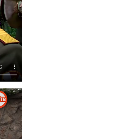
Подразделения вневедомственной охраны
Росгвардии пресекли серию правонарушений
в Севастополе
15 июля 2026, 13:46
В крымской столице росгвардейцы
задержали подозреваемую в краже из
супермаркета
10 июля 2026, 15:10