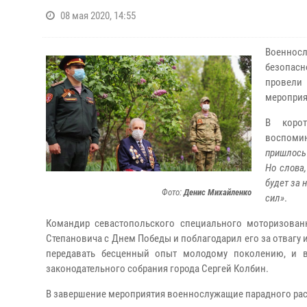
08 мая 2020, 14:55
Военносл
безопасн
провели
мероприя
В корот
воспоми
пришлось 
Но слова,
будет за 
Фото:
Денис Михайленко
сил»
.
Командир севастопольского специального моторизова
Степановича с Днем Победы и поблагодарил его за отвагу 
передавать бесценный опыт молодому поколению, и в
законодательного собрания города Сергей Колбин.
В завершение мероприятия военнослужащие парадного рас