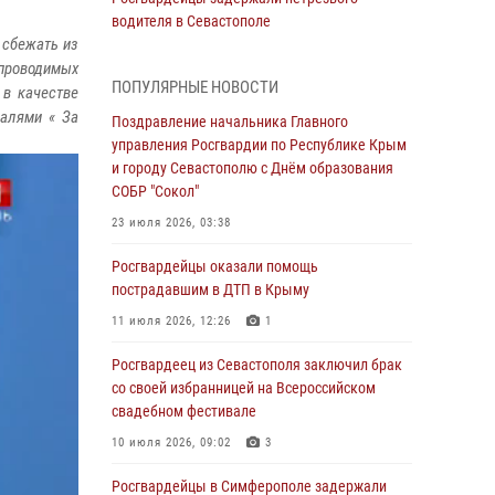
водителя в Севастополе
 сбежать из
05 августа 2026, 13:13
 проводимых
ПОПУЛЯРНЫЕ НОВОСТИ
 в качестве
Росгвардейцы в Севастополе дважды
далями « За
задержали крымчанина при попытке кражи
Поздравление начальника Главного
управления Росгвардии по Республике Крым
04 августа 2026, 12:52
и городу Севастополю с Днём образования
СОБР "Сокол"
В Симферополе сотрудники Росгвардии
задержали нетрезвого мужчину
23 июля 2026, 03:38
04 августа 2026, 12:50
Росгвардейцы оказали помощь
пострадавшим в ДТП в Крыму
Росгвардия в Крыму и Севастополе
задержала ряд правонарушителей
11 июля 2026, 12:26
1
03 августа 2026, 14:08
Росгвардеец из Севастополя заключил брак
со своей избранницей на Всероссийском
В Симферополе росгвардейцы задержали
свадебном фестивале
гражданина, подозреваемого в совершении
серии краж
10 июля 2026, 09:02
3
31 июля 2026, 10:23
Росгвардейцы в Симферополе задержали