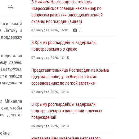
В Нижнем Новгороде состоялось
Всероссийское совещание-семинар по
вопросам развития вневедомственной
охраны Росгвардии (видео)
логической
а Латоху и
07 августа 2026, 15:01
5
поддержку
В Крыму росгвардейцы задержали
подозреваемого в краже
поделился
07 августа 2026, 13:15
нему парню,
леметчиком.
Представительница Росгвардии из Крыма
ен и победа
одержала победу во Всероссийских
 и придавали
соревнованиях по легкой атлетике
07 августа 2026, 13:14
ил Михаила
В Крыму росгвардейцы задержали
 сил, чтобы
подозреваемую в нанесении телесных
ся депутат
повреждений
06 августа 2026, 13:13
войны.
Росгвардейцы задержали нетрезвого