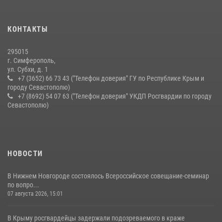
Подразделения вневедомственной охраны Росгвардии пресекли
серию правонарушений в Севастополе
КОНТАКТЫ
15 июля 2026, 13:46
295015
г. Симферополь,
ул. Субхи, д. 1
+7 (3652) 66 73 43 ("Телефон доверия" ГУ по Республике Крым и
городу Севастополю)
+7 (8692) 54 07 63 ("Телефон доверия" УКДП Росгвардии по городу
Севастополю)
НОВОСТИ
В Нижнем Новгороде состоялось Всероссийское совещание-семинар
по вопро...
07 августа 2026, 15:01
В Крыму росгвардейцы задержали подозреваемого в краже