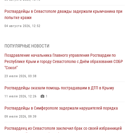
Росгвардейцы в Севастополе дважды задержали крымчанина при
попытке кражи
04 августа 2026, 12:52
В Симферополе сотрудники Росгвардии задержали нетрезвого
мужчину
ПОПУЛЯРНЫЕ НОВОСТИ
04 августа 2026, 12:50
Поздравление начальника Главного управления Росгвардии по
Республике Крым и городу Севастополю с Днём образования СОБР
Росгвардия в Крыму и Севастополе задержала ряд
"Сокол"
правонарушителей
23 июля 2026, 03:38
03 августа 2026, 14:08
Росгвардейцы оказали помощь пострадавшим в ДТП в Крыму
В Симферополе росгвардейцы задержали гражданина,
подозреваемого в совершении серии краж
11 июля 2026, 12:26
1
31 июля 2026, 10:23
Росгвардейцы в Симферополе задержали нарушителей порядка
Росгвардейцы оперативно задержали нарушителя на охраняемом
09 июля 2026, 09:39
объекте в Севастополе
Росгвардеец из Севастополя заключил брак со своей избранницей
30 июля 2026, 12:13