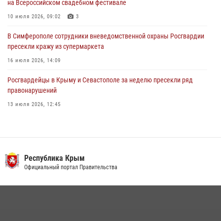
на Всероссийском свадебном фестивале
10 июля 2026, 09:02
3
В Симферополе сотрудники вневедомственной охраны Росгвардии
пресекли кражу из супермаркета
16 июля 2026, 14:09
Росгвардейцы в Крыму и Севастополе за неделю пресекли ряд
правонарушений
13 июля 2026, 12:45
Росгвардия в Крыму и Севастополе задержала ряд
правонарушителей
03 августа 2026, 14:08
Республика Крым
Росгвардейцы Крыма и Севастополя отметили День Крещения Руси
Официальный портал Правительства
28 июля 2026, 14:18
4
В Ялте росгвардейцы задержали подозреваемого в краже
21 июля 2026, 13:18