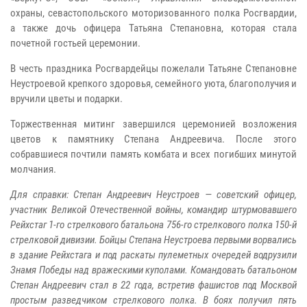
охраны, севастопольского моторизованного полка Росгвардии,
а также дочь офицера Татьяна Степановна, которая стала
почетной гостьей церемонии.
В честь праздника Росгвардейцы пожелали Татьяне Степановне
Неустроевой крепкого здоровья, семейного уюта, благополучия и
вручили цветы и подарки.
Торжественная митинг завершился церемонией возложения
цветов к памятнику Степана Андреевича. После этого
собравшиеся почтили память комбата и всех погибших минутой
молчания.
Для справки: Степан Андреевич Неустроев — советский офицер,
участник Великой Отечественной войны, командир штурмовавшего
Рейхстаг 1-го стрелкового батальона 756-го стрелкового полка 150-й
стрелковой дивизии. Бойцы Степана Неустроева первыми ворвались
в здание Рейхстага и под раскаты пулеметных очередей водрузили
Знамя Победы над вражескими куполами. Командовать батальоном
Степан Андреевич стал в 22 года, встретив фашистов под Москвой
простым разведчиком стрелкового полка. В боях получил пять