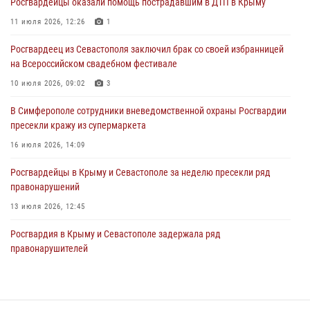
Росгвардейцы оказали помощь пострадавшим в ДТП в Крыму
В Симферополе росгвардейцы задержали гражданина,
подозреваемого в совершении серии краж
11 июля 2026, 12:26
1
31 июля 2026, 10:23
Росгвардеец из Севастополя заключил брак со своей избранницей
на Всероссийском свадебном фестивале
Росгвардейцы оперативно задержали нарушителя на охраняемом
объекте в Севастополе
10 июля 2026, 09:02
3
30 июля 2026, 12:13
В Симферополе сотрудники вневедомственной охраны Росгвардии
пресекли кражу из супермаркета
16 июля 2026, 14:09
Росгвардейцы в Крыму и Севастополе за неделю пресекли ряд
правонарушений
13 июля 2026, 12:45
Росгвардия в Крыму и Севастополе задержала ряд
правонарушителей
03 августа 2026, 14:08
В Ялте росгвардейцы задержали подозреваемого в краже