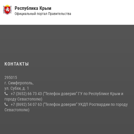
21 июля 2026, 13:18
Республика Крым
Росгвардейцы Крыма и Севастополя отметили День Крещения Руси
Официальный портал Правительства
28 июля 2026, 14:18
4
Подразделения вневедомственной охраны Росгвардии пресекли
серию правонарушений в Севастополе
15 июля 2026, 13:46
В крымской столице росгвардейцы задержали подозреваемую в
КОНТАКТЫ
краже из супермаркета
10 июля 2026, 15:10
295015
г. Симферополь,
ул. Субхи, д. 1
+7 (3652) 66 73 43 ("Телефон доверия" ГУ по Республике Крым и
городу Севастополю)
+7 (8692) 54 07 63 ("Телефон доверия" УКДП Росгвардии по городу
Севастополю)