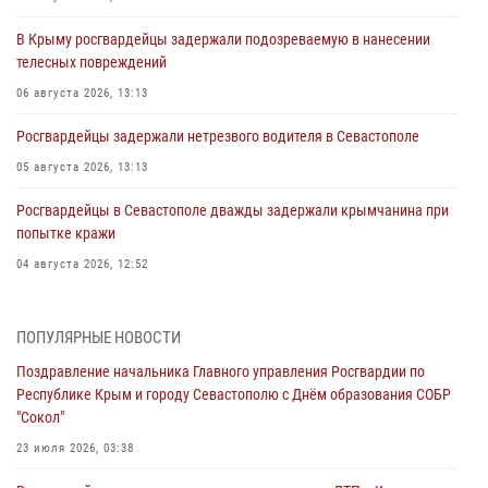
В Крыму росгвардейцы задержали подозреваемую в нанесении
телесных повреждений
06 августа 2026, 13:13
Росгвардейцы задержали нетрезвого водителя в Севастополе
05 августа 2026, 13:13
Росгвардейцы в Севастополе дважды задержали крымчанина при
попытке кражи
04 августа 2026, 12:52
В Симферополе сотрудники Росгвардии задержали нетрезвого
мужчину
ПОПУЛЯРНЫЕ НОВОСТИ
04 августа 2026, 12:50
Поздравление начальника Главного управления Росгвардии по
Республике Крым и городу Севастополю с Днём образования СОБР
Росгвардия в Крыму и Севастополе задержала ряд
"Сокол"
правонарушителей
23 июля 2026, 03:38
03 августа 2026, 14:08