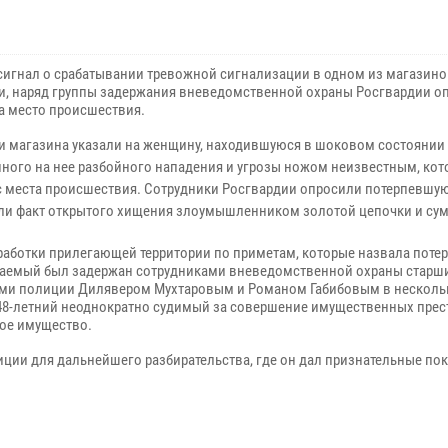
сигнал о срабатывании тревожной сигнализации в одном из магазино
и, наряд группы задержания вневедомственной охраны Росгвардии о
а место происшествия.
и магазина указали на женщину, находившуюся в шоковом состоянии
ного на нее разбойного нападения и угрозы ножом неизвестным, ко
с места происшествия. Сотрудники Росгвардии опросили потерпевшую
ли факт открытого хищения злоумышленником золотой цепочки и сум
тработки прилегающей территории по приметам, которые назвала поте
аемый был задержан сотрудниками вневедомственной охраны старш
ми полиции Дилявером Мухтаровым и Романом Габибовым в несколь
 48-летний неоднократно судимый за совершение имущественных пре
ное имущество.
ции для дальнейшего разбирательства, где он дал признательные пок