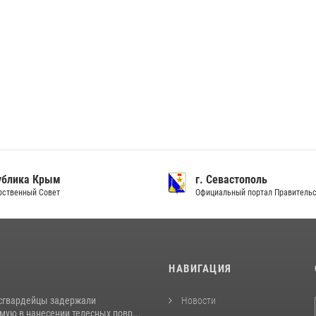
ублика Крым
г. Севастополь
рственный Совет
Официальный портал Правитель
И
НАВИГАЦИЯ
сгвардейцы задержали
Новости
ую в нанесении телесных повр...