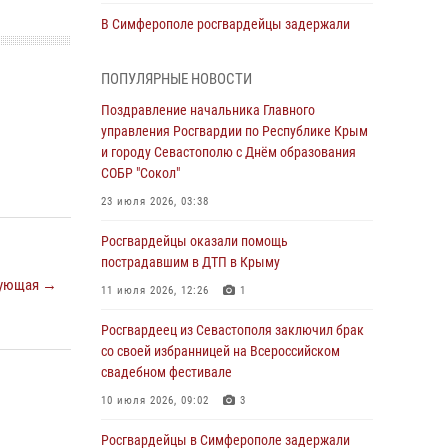
В Симферополе росгвардейцы задержали
гражданина, подозреваемого в совершении
серии краж
ПОПУЛЯРНЫЕ НОВОСТИ
31 июля 2026, 10:23
Поздравление начальника Главного
управления Росгвардии по Республике Крым
Росгвардейцы оперативно задержали
и городу Севастополю с Днём образования
нарушителя на охраняемом объекте в
СОБР "Сокол"
Севастополе
23 июля 2026, 03:38
30 июля 2026, 12:13
Росгвардейцы оказали помощь
Росгвардейцы Севастополя пресекли
пострадавшим в ДТП в Крыму
противоправные действия на охраняемом
ующая →
объекте
11 июля 2026, 12:26
1
29 июля 2026, 12:34
Росгвардеец из Севастополя заключил брак
со своей избранницей на Всероссийском
Росгвардейцы Крыма и Севастополя
свадебном фестивале
отметили День Крещения Руси
10 июля 2026, 09:02
3
28 июля 2026, 14:18
4
Росгвардейцы в Симферополе задержали
В Симферополе сотрудники Росгвардии