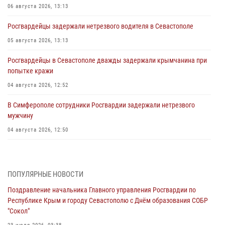
06 августа 2026, 13:13
Росгвардейцы задержали нетрезвого водителя в Севастополе
05 августа 2026, 13:13
Росгвардейцы в Севастополе дважды задержали крымчанина при
попытке кражи
04 августа 2026, 12:52
В Симферополе сотрудники Росгвардии задержали нетрезвого
мужчину
04 августа 2026, 12:50
Росгвардия в Крыму и Севастополе задержала ряд
правонарушителей
ПОПУЛЯРНЫЕ НОВОСТИ
03 августа 2026, 14:08
Поздравление начальника Главного управления Росгвардии по
В Симферополе росгвардейцы задержали гражданина,
Республике Крым и городу Севастополю с Днём образования СОБР
подозреваемого в совершении серии краж
"Сокол"
31 июля 2026, 10:23