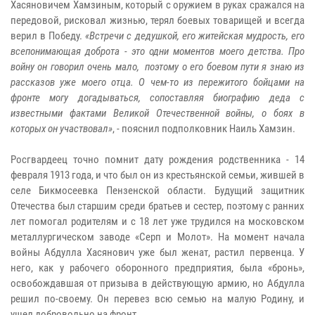
Хасяновичем Хамзиным, который с оружием в руках сражался на
передовой, рисковал жизнью, терял боевых товарищей и всегда
верил в Победу.
«Встречи с дедушкой, его житейская мудрость, его
всепонимающая доброта - это одни моментов моего детства. Про
войну он говорил очень мало, поэтому о его боевом пути я знаю из
рассказов уже моего отца. О чем-то из пережитого бойцами на
фронте могу догадываться, сопоставляя биографию деда с
известными фактами Великой Отечественной войны, о боях в
которых он участвовал»
, - пояснил подполковник Наиль Хамзин.
Росгвардеец точно помнит дату рождения родственника - 14
февраля 1913 года, и что был он из крестьянской семьи, жившей в
селе Бикмосеевка Пензенской области. Будущий защитник
Отечества был старшим среди братьев и сестер, поэтому с ранних
лет помогал родителям и с 18 лет уже трудился на московском
металлургическом заводе «Серп и Молот». На момент начала
войны Абдулла Хасянович уже был женат, растил первенца. У
него, как у рабочего оборонного предприятия, была «бронь»,
освобождавшая от призыва в действующую армию, но Абдулла
решил по-своему. Он перевез всю семью на малую Родину, и
ушел добровольно на фронт.