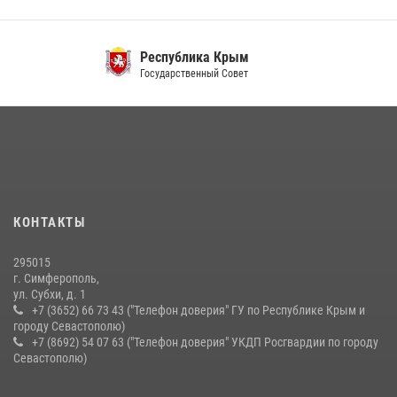
21 июля 2026, 13:18
Росгвардия в Крыму и Севастополе задержала ряд
Республика Крым
правонарушителей
Государственный Совет
03 августа 2026, 14:08
Подразделения вневедомственной охраны Росгвардии пресекли
серию правонарушений в Севастополе
15 июля 2026, 13:46
В крымской столице росгвардейцы задержали подозреваемую в
КОНТАКТЫ
краже из супермаркета
10 июля 2026, 15:10
295015
г. Симферополь,
ул. Субхи, д. 1
+7 (3652) 66 73 43 ("Телефон доверия" ГУ по Республике Крым и
городу Севастополю)
+7 (8692) 54 07 63 ("Телефон доверия" УКДП Росгвардии по городу
Севастополю)