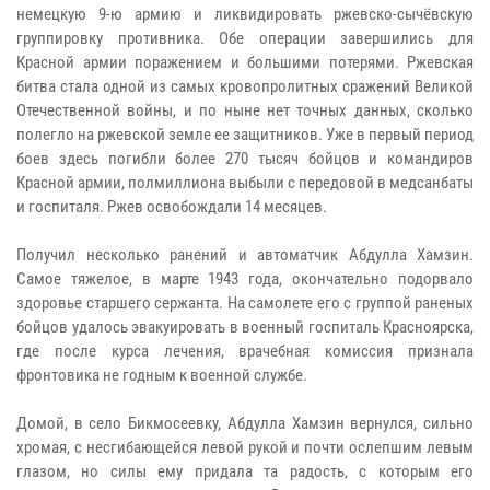
немецкую 9-ю армию и ликвидировать ржевско-сычёвскую
группировку противника. Обе операции завершились для
Красной армии поражением и большими потерями. Ржевская
битва стала одной из самых кровопролитных сражений Великой
Отечественной войны, и по ныне нет точных данных, сколько
полегло на ржевской земле ее защитников. Уже в первый период
боев здесь погибли более 270 тысяч бойцов и командиров
Красной армии, полмиллиона выбыли с передовой в медсанбаты
и госпиталя. Ржев освобождали 14 месяцев.
Получил несколько ранений и автоматчик Абдулла Хамзин.
Самое тяжелое, в марте 1943 года, окончательно подорвало
здоровье старшего сержанта. На самолете его с группой раненых
бойцов удалось эвакуировать в военный госпиталь Красноярска,
где после курса лечения, врачебная комиссия признала
фронтовика не годным к военной службе.
Домой, в село Бикмосеевку, Абдулла Хамзин вернулся, сильно
хромая, с несгибающейся левой рукой и почти ослепшим левым
глазом, но силы ему придала та радость, с которым его