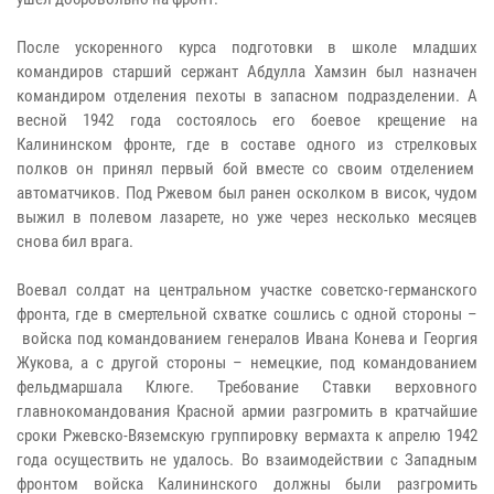
После ускоренного курса подготовки в школе младших
командиров старший сержант Абдулла Хамзин был назначен
командиром отделения пехоты в запасном подразделении. А
весной 1942 года состоялось его боевое крещение на
Калининском фронте, где в составе одного из стрелковых
полков он принял первый бой вместе со своим отделением
автоматчиков. Под Ржевом был ранен осколком в висок, чудом
выжил в полевом лазарете, но уже через несколько месяцев
снова бил врага.
Воевал солдат на центральном участке советско-германского
фронта, где в смертельной схватке сошлись с одной стороны –
войска под командованием генералов Ивана Конева и Георгия
Жукова, а с другой стороны – немецкие, под командованием
фельдмаршала Клюге. Требование Ставки верховного
главнокомандования Красной армии разгромить в кратчайшие
сроки Ржевско-Вяземскую группировку вермахта к апрелю 1942
года осуществить не удалось. Во взаимодействии с Западным
фронтом войска Калининского должны были разгромить