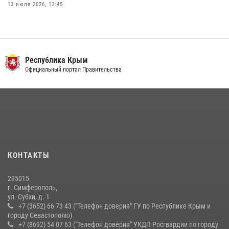
13 июля 2026, 12:45
В Ялте росгвардейцы задержали подозреваемого в краже
21 июля 2026, 13:18
Росгвардия в Крыму и Севастополе задержала ряд
Республика Крым
правонарушителей
Официальный портал Правительства
03 августа 2026, 14:08
Подразделения вневедомственной охраны Росгвардии пресекли
серию правонарушений в Севастополе
15 июля 2026, 13:46
В крымской столице росгвардейцы задержали подозреваемую в
КОНТАКТЫ
краже из супермаркета
10 июля 2026, 15:10
295015
г. Симферополь,
ул. Субхи, д. 1
+7 (3652) 66 73 43 ("Телефон доверия" ГУ по Республике Крым и
городу Севастополю)
+7 (8692) 54 07 63 ("Телефон доверия" УКДП Росгвардии по городу