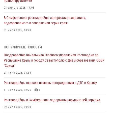
правонарушителей
03 августа 2026, 14:08
В Симферополе росгвардейцы задержали гражданина,
подозреваемого в совершении серии краж
31 июля 2026, 10:23
Росгвардейцы оперативно задержали нарушителя на охраняемом
объекте в Севастополе
ПОПУЛЯРНЫЕ НОВОСТИ
30 июля 2026, 12:13
Поздравление начальника Главного управления Росгвардии по
Республике Крым и городу Севастополю с Днём образования СОБР
Росгвардейцы Севастополя пресекли противоправные действия на
"Сокол"
охраняемом объекте
23 июля 2026, 03:38
29 июля 2026, 12:34
Росгвардейцы оказали помощь пострадавшим в ДТП в Крыму
Росгвардейцы Крыма и Севастополя отметили День Крещения Руси
11 июля 2026, 12:26
1
28 июля 2026, 14:18
4
Росгвардейцы в Симферополе задержали нарушителей порядка
В Симферополе сотрудники Росгвардии задержали подозреваемого
в краже из гипермаркета
09 июля 2026, 09:39