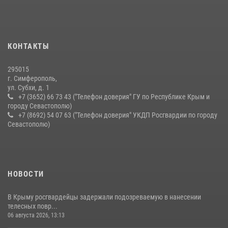
серию правонарушений в Севастополе
15 июля 2026, 13:46
В крымской столице росгвардейцы задержали подозреваемую в
КОНТАКТЫ
краже из супермаркета
10 июля 2026, 15:10
295015
г. Симферополь,
ул. Субхи, д. 1
+7 (3652) 66 73 43 ("Телефон доверия" ГУ по Республике Крым и
городу Севастополю)
+7 (8692) 54 07 63 ("Телефон доверия" УКДП Росгвардии по городу
Севастополю)
НОВОСТИ
В Крыму росгвардейцы задержали подозреваемую в нанесении
телесных повр...
06 августа 2026, 13:13