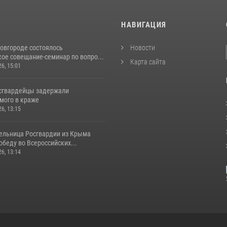
И
НАВИГАЦИЯ
овгороде состоялось
Новости
ое совещание-семинар по вопро...
Карта сайта
26, 15:01
сгвардейцы задержали
мого в краже
26, 13:15
ельница Росгвардии из Крыма
беду во Всероссийских...
26, 13:14