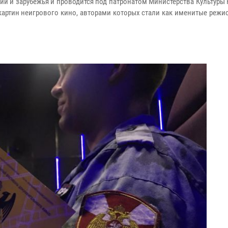
ии и зарубежья и проводится под патронатом Министерства Культуры
картин неигрового кино, авторами которых стали как именитые режис