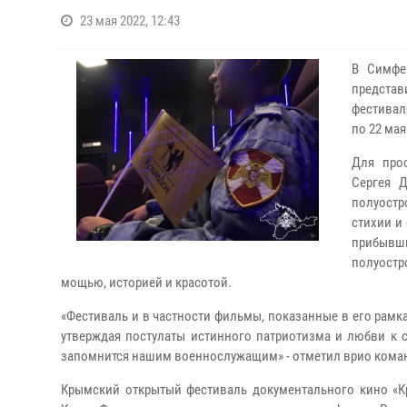
23 мая 2022, 12:43
В Симфе
представ
фестивал
по 22 мая
Для про
Сергея 
полуостр
стихии и
прибывш
полуостр
мощью, историей и красотой.
«Фестиваль и в частности фильмы, показанные в его рамк
утверждая постулаты истинного патриотизма и любви к с
запомнится нашим военнослужащим» - отметил врио кома
Крымский открытый фестиваль документального кино «К