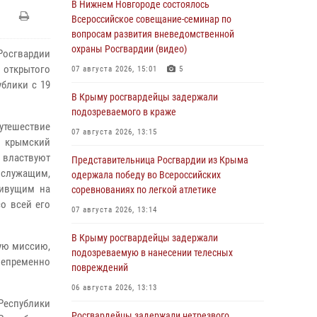
В Нижнем Новгороде состоялось
Всероссийское совещание-семинар по
вопросам развития вневедомственной
охраны Росгвардии (видео)
Росгвардии
 открытого
07 августа 2026, 15:01
5
блики с 19
В Крыму росгвардейцы задержали
подозреваемого в краже
тешествие
07 августа 2026, 13:15
» крымский
й властвуют
Представительница Росгвардии из Крыма
ослужащим,
одержала победу во Всероссийских
живущим на
соревнованиях по легкой атлетике
со всей его
07 августа 2026, 13:14
В Крыму росгвардейцы задержали
кую миссию,
подозреваемую в нанесении телесных
 непременно
повреждений
06 августа 2026, 13:13
Республики
Росгвардейцы задержали нетрезвого