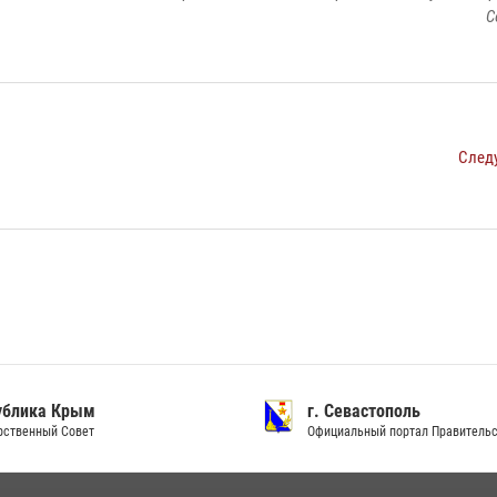
С
След
ублика Крым
г. Севастополь
рственный Совет
Официальный портал Правитель