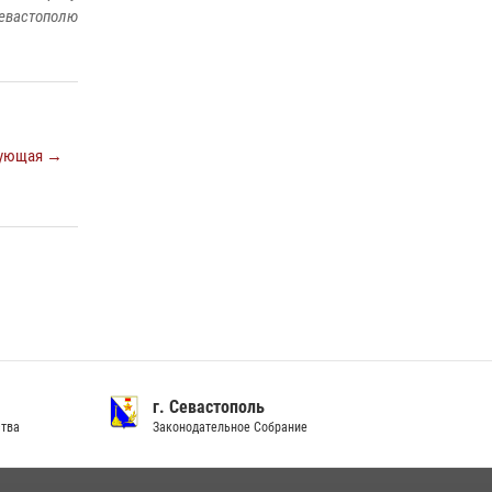
Подразделения вневедомственной охраны
евастополю
Росгвардии пресекли серию правонарушений
в Севастополе
15 июля 2026, 13:46
В крымской столице росгвардейцы
ующая →
задержали подозреваемую в краже из
супермаркета
10 июля 2026, 15:10
г. Севастополь
ства
Законодательное Собрание