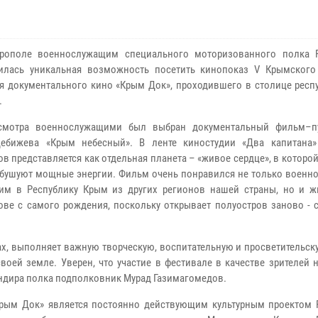
рополе военнослужащим специального моторизованного полка 
илась уникальная возможность посетить кинопоказ V Крымского
я документального кино «Крым Док», проходившего в столице респу
.
смотра военнослужащими был выбран документальный фильм–пу
Дебижева «Крым небесный». В ленте киностудии «Два капитана
ов представляется как отдельная планета – «живое сердце», в которо
 бушуют мощные энергии. Фильм очень понравился не только военн
им в Республику Крым из других регионов нашей страны, но и 
ове с самого рождения, поскольку открывает полуостров заново - 
ах, выполняет важную творческую, воспитательную и просветительс
воей земле. Уверен, что участие в фестивале в качестве зрителей
ндира полка подполковник Мурад Газимагомедов.
рым Док» является постоянно действующим культурным проектом 