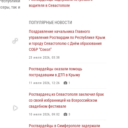
 Республики
водителя в Севастополе
серы, так и
05 августа 2026, 13:13
ПОПУЛЯРНЫЕ НОВОСТИ
Росгвардейцы в Севастополе дважды
задержали крымчанина при попытке кражи
Поздравление начальника Главного
управления Росгвардии по Республике Крым
04 августа 2026, 12:52
и городу Севастополю с Днём образования
СОБР "Сокол"
В Симферополе сотрудники Росгвардии
задержали нетрезвого мужчину
23 июля 2026, 03:38
04 августа 2026, 12:50
Росгвардейцы оказали помощь
пострадавшим в ДТП в Крыму
Росгвардия в Крыму и Севастополе
задержала ряд правонарушителей
11 июля 2026, 12:26
1
03 августа 2026, 14:08
Росгвардеец из Севастополя заключил брак
со своей избранницей на Всероссийском
В Симферополе росгвардейцы задержали
свадебном фестивале
гражданина, подозреваемого в совершении
серии краж
10 июля 2026, 09:02
3
31 июля 2026, 10:23
Росгвардейцы в Симферополе задержали