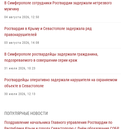
В Симферополе сотрудники Росгвардии задержали нетрезвого
мужчину
04 августа 2026, 12:50
Росгвардия в Крыму и Севастополе задержала ряд
правонарушителей
03 августа 2026, 14:08
В Симферополе росгвардейцы задержали гражданина,
подозреваемого в совершении серии краж
31 июля 2026, 10:23
Росгвардейцы оперативно задержали нарушителя на охраняемом
объекте в Севастополе
30 июля 2026, 12:13
Росгвардейцы Севастополя пресекли противоправные действия на
охраняемом объекте
ПОПУЛЯРНЫЕ НОВОСТИ
29 июля 2026, 12:34
Поздравление начальника Главного управления Росгвардии по
Республике Крым и городу Севастополю с Днём образования СОБР