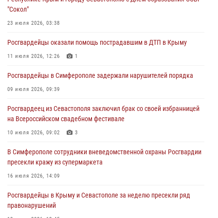
Росгвардейцы Крыма и Севастополя отметили День Крещения Руси
"Сокол"
28 июля 2026, 14:18
4
23 июля 2026, 03:38
В Симферополе сотрудники Росгвардии задержали подозреваемого
Росгвардейцы оказали помощь пострадавшим в ДТП в Крыму
в краже из гипермаркета
11 июля 2026, 12:26
1
24 июля 2026, 12:21
Росгвардейцы в Симферополе задержали нарушителей порядка
Поздравление начальника Главного управления Росгвардии по
Республике Крым и городу Севастополю с Днём образования СОБР
09 июля 2026, 09:39
"Сокол"
Росгвардеец из Севастополя заключил брак со своей избранницей
23 июля 2026, 03:38
на Всероссийском свадебном фестивале
10 июля 2026, 09:02
3
В Симферополе сотрудники вневедомственной охраны Росгвардии
пресекли кражу из супермаркета
16 июля 2026, 14:09
Росгвардейцы в Крыму и Севастополе за неделю пресекли ряд
правонарушений