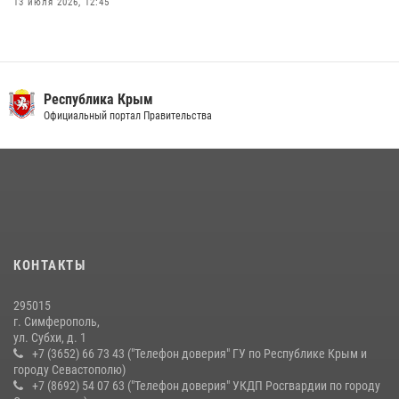
13 июля 2026, 12:45
Росгвардия в Крыму и Севастополе задержала ряд
правонарушителей
03 августа 2026, 14:08
Республика Крым
В Ялте росгвардейцы задержали подозреваемого в краже
Официальный портал Правительства
21 июля 2026, 13:18
Подразделения вневедомственной охраны Росгвардии пресекли
серию правонарушений в Севастополе
15 июля 2026, 13:46
В крымской столице росгвардейцы задержали подозреваемую в
КОНТАКТЫ
краже из супермаркета
10 июля 2026, 15:10
295015
г. Симферополь,
ул. Субхи, д. 1
+7 (3652) 66 73 43 ("Телефон доверия" ГУ по Республике Крым и
городу Севастополю)
+7 (8692) 54 07 63 ("Телефон доверия" УКДП Росгвардии по городу