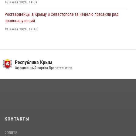
16 июля 2026, 14:09
Росгвардейцы в Крыму и Севастополе за неделю пресекли ряд
правонарушений
13 июля 2026, 12:45
В Ялте росгвардейцы задержали подозреваемого в краже
21 июля 2026, 13:18
Росгвардия в Крыму и Севастополе задержала ряд
Республика Крым
правонарушителей
Официальный портал Правительства
03 августа 2026, 14:08
Подразделения вневедомственной охраны Росгвардии пресекли
серию правонарушений в Севастополе
15 июля 2026, 13:46
Росгвардейцы Крыма и Севастополя отметили День Крещения Руси
КОНТАКТЫ
28 июля 2026, 14:18
4
295015