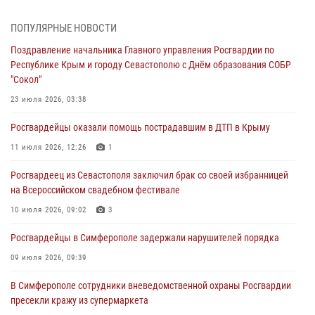
Росгвардейцы оперативно задержали нарушителя на охраняемом
объекте в Севастополе
ПОПУЛЯРНЫЕ НОВОСТИ
30 июля 2026, 12:13
Поздравление начальника Главного управления Росгвардии по
Республике Крым и городу Севастополю с Днём образования СОБР
Росгвардейцы Севастополя пресекли противоправные действия на
"Сокол"
охраняемом объекте
23 июля 2026, 03:38
29 июля 2026, 12:34
Росгвардейцы оказали помощь пострадавшим в ДТП в Крыму
Росгвардейцы Крыма и Севастополя отметили День Крещения Руси
11 июля 2026, 12:26
1
28 июля 2026, 14:18
4
Росгвардеец из Севастополя заключил брак со своей избранницей
В Симферополе сотрудники Росгвардии задержали подозреваемого
на Всероссийском свадебном фестивале
в краже из гипермаркета
10 июля 2026, 09:02
3
24 июля 2026, 12:21
Росгвардейцы в Симферополе задержали нарушителей порядка
09 июля 2026, 09:39
В Симферополе сотрудники вневедомственной охраны Росгвардии
пресекли кражу из супермаркета