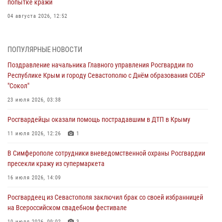
попытке кражи
04 августа 2026, 12:52
В Симферополе сотрудники Росгвардии задержали нетрезвого
мужчину
ПОПУЛЯРНЫЕ НОВОСТИ
04 августа 2026, 12:50
Поздравление начальника Главного управления Росгвардии по
Республике Крым и городу Севастополю с Днём образования СОБР
Росгвардия в Крыму и Севастополе задержала ряд
"Сокол"
правонарушителей
23 июля 2026, 03:38
03 августа 2026, 14:08
Росгвардейцы оказали помощь пострадавшим в ДТП в Крыму
В Симферополе росгвардейцы задержали гражданина,
подозреваемого в совершении серии краж
11 июля 2026, 12:26
1
31 июля 2026, 10:23
В Симферополе сотрудники вневедомственной охраны Росгвардии
пресекли кражу из супермаркета
Росгвардейцы оперативно задержали нарушителя на охраняемом
объекте в Севастополе
16 июля 2026, 14:09
30 июля 2026, 12:13
Росгвардеец из Севастополя заключил брак со своей избранницей
на Всероссийском свадебном фестивале
10 июля 2026, 09:02
3