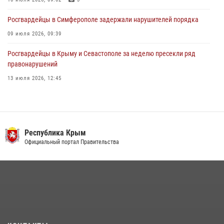
Росгвардейцы в Симферополе задержали нарушителей порядка
09 июля 2026, 09:39
Росгвардейцы в Крыму и Севастополе за неделю пресекли ряд
правонарушений
13 июля 2026, 12:45
Росгвардия в Крыму и Севастополе задержала ряд
правонарушителей
03 августа 2026, 14:08
Республика Крым
В Ялте росгвардейцы задержали подозреваемого в краже
Официальный портал Правительства
21 июля 2026, 13:18
Росгвардейцы Крыма и Севастополя отметили День Крещения Руси
28 июля 2026, 14:18
4
Подразделения вневедомственной охраны Росгвардии пресекли
серию правонарушений в Севастополе