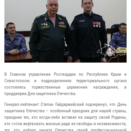
В Главном управлении Росгвардии по Республике Крым и
Севастополю и подразделениях территориального органа
состоялись торжественные церемонии награждения, в
преддверии Дня защитника Отечества.
Генерал-лейтенант Степан Гайдаржийский подчеркнул, что День
защитника Отечества – особенный праздник для нашей страны,
праздник тех, кто когда-либо вставал на защиту своей Родины,
кто готов жертвовать жизнью ради ее свободы и независимости,
тех, кто избрал защиту Отечества своей профессиональной