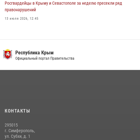
Росгвардейцы в Крыму и Севастополе за неделю пресекли ряд
правонарушений
13 июля 2026, 12:45
Росгвардия в Крыму и Севастополе задержала ряд
правонарушителей
03 августа 2026, 14:08
Республика Крым
В Ялте росгвардейцы задержали подозреваемого в краже
Официальный портал Правительства
21 июля 2026, 13:18
Росгвардейцы Крыма и Севастополя отметили День Крещения Руси
28 июля 2026, 14:18
4
Подразделения вневедомственной охраны Росгвардии пресекли
серию правонарушений в Севастополе
КОНТАКТЫ
15 июля 2026, 13:46
295015
г. Симферополь,
ул. Субхи, д. 1