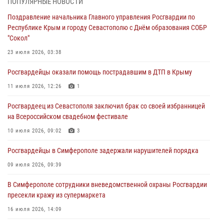
ПОПУЛЯРНЫЕ НОВОСТИ
04 августа 2026, 12:50
Поздравление начальника Главного управления Росгвардии по
Республике Крым и городу Севастополю с Днём образования СОБР
Росгвардия в Крыму и Севастополе задержала ряд
"Сокол"
правонарушителей
23 июля 2026, 03:38
03 августа 2026, 14:08
Росгвардейцы оказали помощь пострадавшим в ДТП в Крыму
В Симферополе росгвардейцы задержали гражданина,
подозреваемого в совершении серии краж
11 июля 2026, 12:26
1
31 июля 2026, 10:23
Росгвардеец из Севастополя заключил брак со своей избранницей
на Всероссийском свадебном фестивале
Росгвардейцы оперативно задержали нарушителя на охраняемом
объекте в Севастополе
10 июля 2026, 09:02
3
30 июля 2026, 12:13
Росгвардейцы в Симферополе задержали нарушителей порядка
09 июля 2026, 09:39
В Симферополе сотрудники вневедомственной охраны Росгвардии
пресекли кражу из супермаркета
16 июля 2026, 14:09