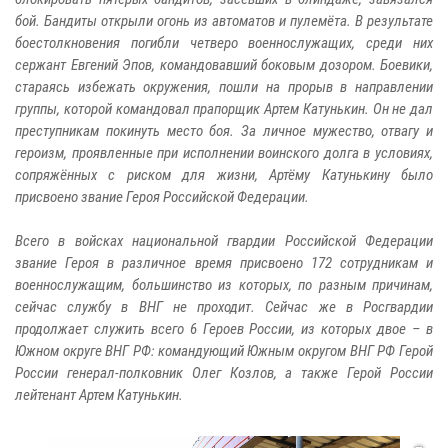
бой. Бандиты открыли огонь из автоматов и пулемёта. В результате
боестолкновения погибли четверо военнослужащих, среди них
сержант Евгений Эпов, командовавший боковым дозором. Боевики,
стараясь избежать окружения, пошли на прорыв в направлении
группы, которой командовал прапорщик Артем Катунькин. Он не дал
преступникам покинуть место боя. За личное мужество, отвагу и
героизм, проявленные при исполнении воинского долга в условиях,
сопряжённых с риском для жизни, Артёму Катунькину было
присвоено звание Героя Российской Федерации.
Всего в войсках национальной гвардии Российской Федерации
звание Героя в различное время присвоено 172 сотрудникам и
военнослужащим, большинство из которых, по разным причинам,
сейчас службу в ВНГ не проходит. Сейчас же в Росгвардии
продолжает служить всего 6 Героев России, из которых двое – в
Южном округе ВНГ РФ: командующий Южным округом ВНГ РФ Герой
России генерал-полковник Олег Козлов, а также Герой России
лейтенант Артем Катунькин.