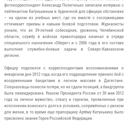
фотокорреспондент Александр Полегенько записали интервью с
лейтенантом Катунькиным в будничной для офицера обстановке
– на одном из учебных мест, где он вместе с сослуживцами
оттачивает приемы и навыки боевой подготовки. Журналисты
узнали, что их 39-летний собеседник, уроженец Челябинской
области, службу в войсках правопорядка начинал в отряде
специального назначения «Оберег» и с 2006 года в его составе
выполнял служебно-боевые задачи в Северо-Кавказском
регионе.
Офицер поделился с корреспондентами воспоминаниями о
январском дне 2012 года, когда его подразделение приняло бой с
вооруженными бандитами в лесном массиве в Дагестане.
Спецназовцы понесли потери, но не сдали позиций, а бандгруппа
была ликвидирована. Указом Президента России от 30 мая 2012
года за личное мужество, отвагу и героизм, проявленные при
исполнении воинского долга в условиях, сопряжённых с риском
для жизни, в то время еще прапорщику Артёму Катунькину было
присвоено звание Героя Российской Федерации.