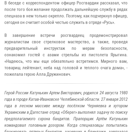
В беседе с корреспондентом офицер Росгвардии рассказал, что
после того боя желание продолжать дальнейшую службу в рядах
спецназа в нем только окрепло. Поэтому, как подчеркнул офицер,
сегодня он считает особой честью служить в отряде «Русь».
В завершение встречи росгвардеец продемонстрировал
журналистам свое стрелковое мастерство, а также, проведя
предварительный инструктаж по мерам безопасности,
ознакомил гостей с азами стрельбы из пистолета Ярыгина.
«Надеюсь, что мы еще обязательно встретимся. Мирного вам,
товарищ лейтенант, неба над головой и теплого очага дома», -
пожелала герою Алла Дружинович.
Герой России Катунькин Артем Викторович, родился 24 августа 1980
года в городе Катав-Ивановске Челябинской области. 27 января 2012
года в лесном массиве между посёлком Черняевка и хутором
Украинским в Дагестане отряд «Оберег» выполнял задачу по поиску
предполагаемого схрона бандитов. Прапорщик Артём Катунькин
командовал головным дозором. Когда спецназовцы попытались
блокировать пятерых бандитов, засевших в блиндаже, завязался