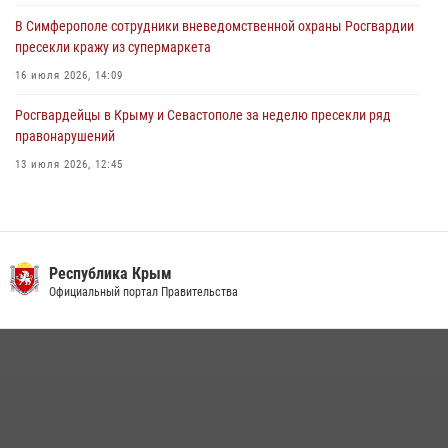
В Симферополе сотрудники вневедомственной охраны Росгвардии
пресекли кражу из супермаркета
16 июля 2026, 14:09
Росгвардейцы в Крыму и Севастополе за неделю пресекли ряд
правонарушений
13 июля 2026, 12:45
Росгвардия в Крыму и Севастополе задержала ряд
правонарушителей
03 августа 2026, 14:08
Республика Крым
В Ялте росгвардейцы задержали подозреваемого в краже
Официальный портал Правительства
21 июля 2026, 13:18
Подразделения вневедомственной охраны Росгвардии пресекли
серию правонарушений в Севастополе
15 июля 2026, 13:46