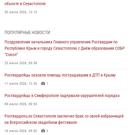
объекте в Севастополе
30 июля 2026, 12:13
Росгвардейцы Севастополя пресекли противоправные действия на
охраняемом объекте
ПОПУЛЯРНЫЕ НОВОСТИ
29 июля 2026, 12:34
Поздравление начальника Главного управления Росгвардии по
Республике Крым и городу Севастополю с Днём образования СОБР
Росгвардейцы Крыма и Севастополя отметили День Крещения Руси
"Сокол"
28 июля 2026, 14:18
4
23 июля 2026, 03:38
В Симферополе сотрудники Росгвардии задержали подозреваемого
Росгвардейцы оказали помощь пострадавшим в ДТП в Крыму
в краже из гипермаркета
11 июля 2026, 12:26
1
24 июля 2026, 12:21
Росгвардейцы в Симферополе задержали нарушителей порядка
Поздравление начальника Главного управления Росгвардии по
Республике Крым и городу Севастополю с Днём образования СОБР
09 июля 2026, 09:39
"Сокол"
Росгвардеец из Севастополя заключил брак со своей избранницей
23 июля 2026, 03:38
на Всероссийском свадебном фестивале
10 июля 2026, 09:02
3