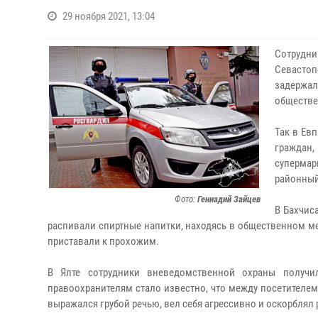
29 ноября 2021, 13:04
Сотрудн
Севастоп
задержал
обществе
Так в
Евп
граждан,
супермар
районный
Фото:
Геннадий Зайцев
В
Бахчис
распивали спиртные напитки, находясь в общественном м
приставали к прохожим.
В Ялте
сотрудники вневедомственной охраны получи
правоохранителям стало известно, что между посетителе
выражался грубой речью, вел себя агрессивно и оскорблял