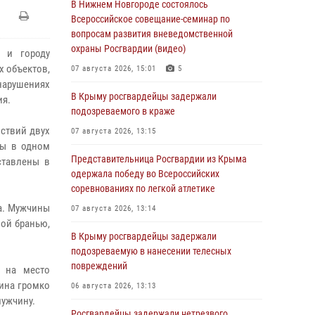
В Нижнем Новгороде состоялось
Всероссийское совещание-семинар по
вопросам развития вневедомственной
охраны Росгвардии (видео)
 и городу
х объектов,
07 августа 2026, 15:01
5
нарушениях
В Крыму росгвардейцы задержали
ия.
подозреваемого в краже
стви
й
двух
07 августа 2026, 13:15
ны в одном
Представительница Росгвардии из Крыма
ставлены в
одержала победу во Всероссийских
соревнованиях по легкой атлетике
а. Мужчины
07 августа 2026, 13:14
ной бранью,
В Крыму росгвардейцы задержали
подозреваемую в нанесении телесных
повреждений
 на место
ина громко
06 августа 2026, 13:13
мужчину.
Росгвардейцы задержали нетрезвого