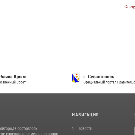
След
ублика Крым
г. Севастополь
рственный Совет
Официальный портал Правитель
И
НАВИГАЦИЯ
овгороде состоялось
Новости
ое совещание-семинар по вопро...