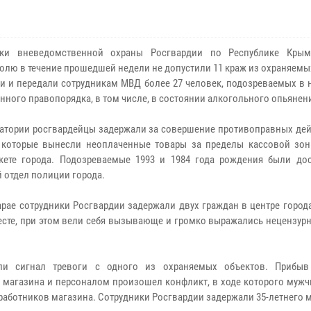
ики вневедомственной охраны Росгвардии по Республике Крым
олю в течение прошедшей недели
не допустили
11
краж из охраняемы
и и передали сотрудникам МВД более
27
человек, подозреваемых в 
нного правопорядка, в том числе, в состоянии алкогольного опьянен
атории
росгвардейцы задержали
за совершение
противоправных дей
 которые вынесли неоплаченные товары за пределы кассовой зо
кете города.
Подозреваемые
19
93
и 1984 года рождения были до
 отдел полиции города.
арае
сотрудники Росгвардии задержали двух граждан в центре город
есте, при этом вели себя вызывающе и громко выражались нецензур
ли сигнал тревоги с одного из охраняемых объектов. Прибыв
м
магазина
и персоналом произошел конфликт, в ходе которого мужч
 работников
магазина
. Сотрудники Росгвардии задержали
35
-летнего 