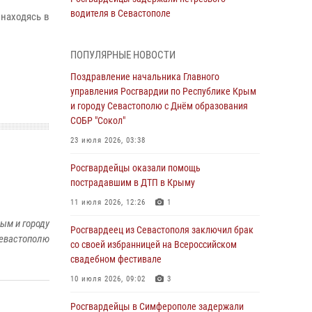
водителя в Севастополе
 находясь в
05 августа 2026, 13:13
ПОПУЛЯРНЫЕ НОВОСТИ
Росгвардейцы в Севастополе дважды
задержали крымчанина при попытке кражи
Поздравление начальника Главного
управления Росгвардии по Республике Крым
04 августа 2026, 12:52
и городу Севастополю с Днём образования
СОБР "Сокол"
В Симферополе сотрудники Росгвардии
задержали нетрезвого мужчину
23 июля 2026, 03:38
04 августа 2026, 12:50
Росгвардейцы оказали помощь
пострадавшим в ДТП в Крыму
Росгвардия в Крыму и Севастополе
задержала ряд правонарушителей
11 июля 2026, 12:26
1
03 августа 2026, 14:08
ым и городу
Росгвардеец из Севастополя заключил брак
евастополю
со своей избранницей на Всероссийском
В Симферополе росгвардейцы задержали
свадебном фестивале
гражданина, подозреваемого в совершении
серии краж
10 июля 2026, 09:02
3
31 июля 2026, 10:23
Росгвардейцы в Симферополе задержали