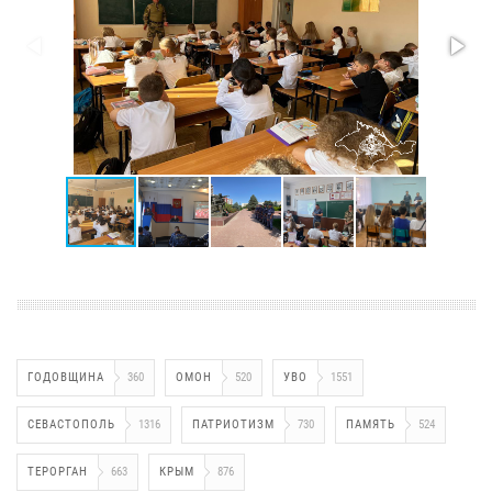
ГОДОВЩИНА
360
ОМОН
520
УВО
1551
СЕВАСТОПОЛЬ
1316
ПАТРИОТИЗМ
730
ПАМЯТЬ
524
ТЕРОРГАН
663
КРЫМ
876