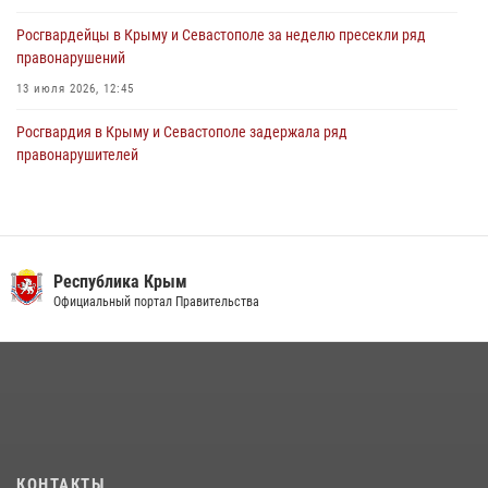
Росгвардейцы в Крыму и Севастополе за неделю пресекли ряд
правонарушений
13 июля 2026, 12:45
Росгвардия в Крыму и Севастополе задержала ряд
правонарушителей
03 августа 2026, 14:08
В Ялте росгвардейцы задержали подозреваемого в краже
21 июля 2026, 13:18
Республика Крым
Росгвардейцы Крыма и Севастополя отметили День Крещения Руси
Официальный портал Правительства
28 июля 2026, 14:18
4
Подразделения вневедомственной охраны Росгвардии пресекли
серию правонарушений в Севастополе
15 июля 2026, 13:46
В крымской столице росгвардейцы задержали подозреваемую в
КОНТАКТЫ