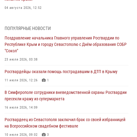
04 августа 2026, 12:52
В Симферополе сотрудники Росгвардии задержали нетрезвого
мужчину
ПОПУЛЯРНЫЕ НОВОСТИ
04 августа 2026, 12:50
Поздравление начальника Главного управления Росгвардии по
Республике Крым и городу Севастополю с Днём образования СОБР
Росгвардия в Крыму и Севастополе задержала ряд
"Сокол"
правонарушителей
23 июля 2026, 03:38
03 августа 2026, 14:08
Росгвардейцы оказали помощь пострадавшим в ДТП в Крыму
В Симферополе росгвардейцы задержали гражданина,
подозреваемого в совершении серии краж
11 июля 2026, 12:26
1
31 июля 2026, 10:23
В Симферополе сотрудники вневедомственной охраны Росгвардии
пресекли кражу из супермаркета
Росгвардейцы оперативно задержали нарушителя на охраняемом
объекте в Севастополе
16 июля 2026, 14:09
30 июля 2026, 12:13
Росгвардеец из Севастополя заключил брак со своей избранницей
на Всероссийском свадебном фестивале
10 июля 2026, 09:02
3