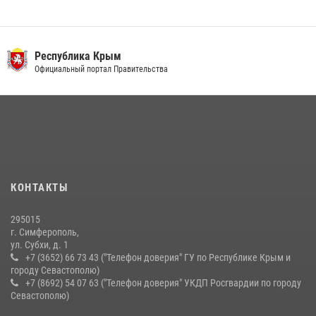
Росгвардия в Крыму и Севастополе задержала ряд
правонарушителей
03 августа 2026, 14:08
Республика Крым
Росгвардейцы Крыма и Севастополя отметили День Крещения Руси
Официальный портал Правительства
28 июля 2026, 14:18
4
В Ялте росгвардейцы задержали подозреваемого в краже
21 июля 2026, 13:18
Подразделения вневедомственной охраны Росгвардии пресекли
серию правонарушений в Севастополе
КОНТАКТЫ
15 июля 2026, 13:46
295015
г. Симферополь,
ул. Субхи, д. 1
+7 (3652) 66 73 43 ("Телефон доверия" ГУ по Республике Крым и
городу Севастополю)
+7 (8692) 54 07 63 ("Телефон доверия" УКДП Росгвардии по городу
Севастополю)