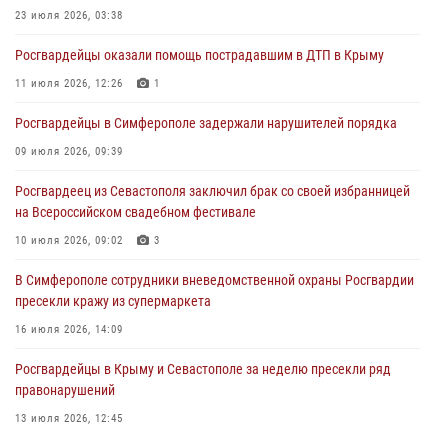
23 июля 2026, 03:38
03 августа 2026, 14:08
Росгвардейцы оказали помощь пострадавшим в ДТП в Крыму
В Симферополе росгвардейцы задержали гражданина,
подозреваемого в совершении серии краж
11 июля 2026, 12:26
1
31 июля 2026, 10:23
Росгвардейцы в Симферополе задержали нарушителей порядка
Росгвардейцы оперативно задержали нарушителя на охраняемом
09 июля 2026, 09:39
объекте в Севастополе
Росгвардеец из Севастополя заключил брак со своей избранницей
30 июля 2026, 12:13
на Всероссийском свадебном фестивале
10 июля 2026, 09:02
3
В Симферополе сотрудники вневедомственной охраны Росгвардии
пресекли кражу из супермаркета
16 июля 2026, 14:09
Росгвардейцы в Крыму и Севастополе за неделю пресекли ряд
правонарушений
13 июля 2026, 12:45