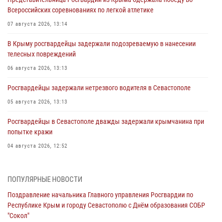
Всероссийских соревнованиях по легкой атлетике
07 августа 2026, 13:14
В Крыму росгвардейцы задержали подозреваемую в нанесении
телесных повреждений
06 августа 2026, 13:13
Росгвардейцы задержали нетрезвого водителя в Севастополе
05 августа 2026, 13:13
Росгвардейцы в Севастополе дважды задержали крымчанина при
попытке кражи
04 августа 2026, 12:52
В Симферополе сотрудники Росгвардии задержали нетрезвого
мужчину
ПОПУЛЯРНЫЕ НОВОСТИ
04 августа 2026, 12:50
Поздравление начальника Главного управления Росгвардии по
Республике Крым и городу Севастополю с Днём образования СОБР
Росгвардия в Крыму и Севастополе задержала ряд
"Сокол"
правонарушителей