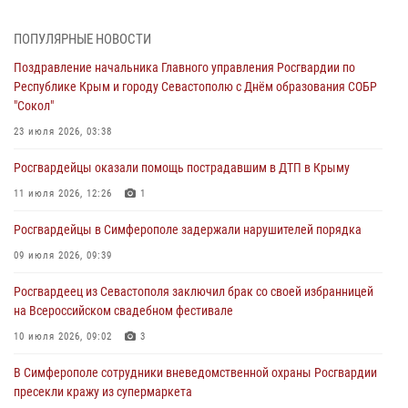
В Симферополе сотрудники Росгвардии задержали нетрезвого
мужчину
ПОПУЛЯРНЫЕ НОВОСТИ
04 августа 2026, 12:50
Поздравление начальника Главного управления Росгвардии по
Республике Крым и городу Севастополю с Днём образования СОБР
Росгвардия в Крыму и Севастополе задержала ряд
"Сокол"
правонарушителей
23 июля 2026, 03:38
03 августа 2026, 14:08
Росгвардейцы оказали помощь пострадавшим в ДТП в Крыму
В Симферополе росгвардейцы задержали гражданина,
подозреваемого в совершении серии краж
11 июля 2026, 12:26
1
31 июля 2026, 10:23
Росгвардейцы в Симферополе задержали нарушителей порядка
Росгвардейцы оперативно задержали нарушителя на охраняемом
09 июля 2026, 09:39
объекте в Севастополе
Росгвардеец из Севастополя заключил брак со своей избранницей
30 июля 2026, 12:13
на Всероссийском свадебном фестивале
10 июля 2026, 09:02
3
В Симферополе сотрудники вневедомственной охраны Росгвардии
пресекли кражу из супермаркета