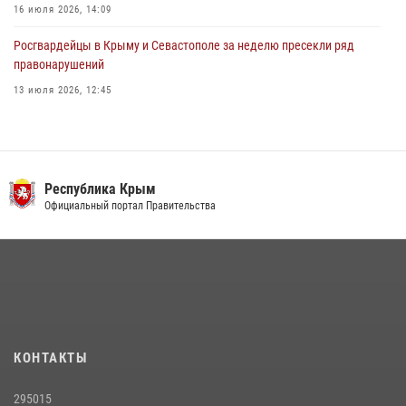
16 июля 2026, 14:09
Росгвардейцы в Крыму и Севастополе за неделю пресекли ряд
правонарушений
13 июля 2026, 12:45
Росгвардия в Крыму и Севастополе задержала ряд
правонарушителей
03 августа 2026, 14:08
Республика Крым
Росгвардейцы Крыма и Севастополя отметили День Крещения Руси
Официальный портал Правительства
28 июля 2026, 14:18
4
В Ялте росгвардейцы задержали подозреваемого в краже
21 июля 2026, 13:18
Подразделения вневедомственной охраны Росгвардии пресекли
серию правонарушений в Севастополе
КОНТАКТЫ
15 июля 2026, 13:46
295015