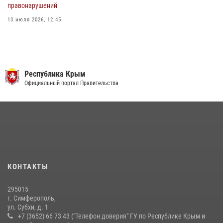
правонарушений
13 июля 2026, 12:45
В Ялте росгвардейцы задержали подозреваемого в краже
21 июля 2026, 13:18
Росгвардия в Крыму и Севастополе задержала ряд
Республика Крым
правонарушителей
Официальный портал Правительства
03 августа 2026, 14:08
Подразделения вневедомственной охраны Росгвардии пресекли
серию правонарушений в Севастополе
15 июля 2026, 13:46
Росгвардейцы Крыма и Севастополя отметили День Крещения Руси
КОНТАКТЫ
28 июля 2026, 14:18
4
295015
г. Симферополь,
ул. Субхи, д. 1
+7 (3652) 66 73 43 ("Телефон доверия" ГУ по Республике Крым и