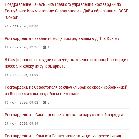
04 августа 2026, 12:50
Поздравление начальника Главного управления Росгвардии по
Республике Крым и городу Севастополю с Днём образования СОБР
Росгвардия в Крыму и Севастополе задержала ряд
"Сокол"
правонарушителей
23 июля 2026, 03:38
03 августа 2026, 14:08
Росгвардейцы оказали помощь пострадавшим в ДТП в Крыму
В Симферополе росгвардейцы задержали гражданина,
подозреваемого в совершении серии краж
11 июля 2026, 12:26
1
31 июля 2026, 10:23
В Симферополе сотрудники вневедомственной охраны Росгвардии
пресекли кражу из супермаркета
Росгвардейцы оперативно задержали нарушителя на охраняемом
объекте в Севастополе
16 июля 2026, 14:09
30 июля 2026, 12:13
Росгвардеец из Севастополя заключил брак со своей избранницей
на Всероссийском свадебном фестивале
10 июля 2026, 09:02
3
Росгвардейцы в Симферополе задержали нарушителей порядка
09 июля 2026, 09:39
Росгвардейцы в Крыму и Севастополе за неделю пресекли ряд