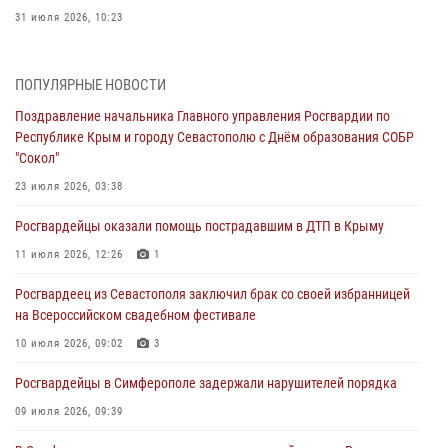
31 июля 2026, 10:23
Росгвардейцы оперативно задержали нарушителя на охраняемом
объекте в Севастополе
ПОПУЛЯРНЫЕ НОВОСТИ
30 июля 2026, 12:13
Поздравление начальника Главного управления Росгвардии по
Республике Крым и городу Севастополю с Днём образования СОБР
Росгвардейцы Севастополя пресекли противоправные действия на
"Сокол"
охраняемом объекте
23 июля 2026, 03:38
29 июля 2026, 12:34
Росгвардейцы оказали помощь пострадавшим в ДТП в Крыму
Росгвардейцы Крыма и Севастополя отметили День Крещения Руси
11 июля 2026, 12:26
1
28 июля 2026, 14:18
4
Росгвардеец из Севастополя заключил брак со своей избранницей
В Симферополе сотрудники Росгвардии задержали подозреваемого
на Всероссийском свадебном фестивале
в краже из гипермаркета
10 июля 2026, 09:02
3
24 июля 2026, 12:21
Росгвардейцы в Симферополе задержали нарушителей порядка
09 июля 2026, 09:39