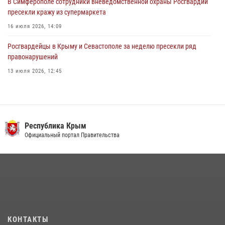
В Симферополе сотрудники вневедомственной охраны Росгвардии
пресекли кражу из супермаркета
16 июля 2026, 14:09
Росгвардейцы в Крыму и Севастополе за неделю пресекли ряд
правонарушений
13 июля 2026, 12:45
В Ялте росгвардейцы задержали подозреваемого в краже
21 июля 2026, 13:18
Росгвардия в Крыму и Севастополе задержала ряд
Республика Крым
правонарушителей
Официальный портал Правительства
03 августа 2026, 14:08
Подразделения вневедомственной охраны Росгвардии пресекли
серию правонарушений в Севастополе
15 июля 2026, 13:46
В крымской столице росгвардейцы задержали подозреваемую в
КОНТАКТЫ