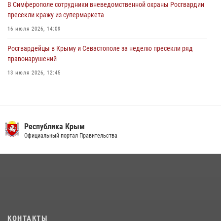
В Симферополе сотрудники вневедомственной охраны Росгвардии
пресекли кражу из супермаркета
16 июля 2026, 14:09
Росгвардейцы в Крыму и Севастополе за неделю пресекли ряд
правонарушений
13 июля 2026, 12:45
Росгвардия в Крыму и Севастополе задержала ряд
правонарушителей
03 августа 2026, 14:08
Республика Крым
В Ялте росгвардейцы задержали подозреваемого в краже
Официальный портал Правительства
21 июля 2026, 13:18
Подразделения вневедомственной охраны Росгвардии пресекли
серию правонарушений в Севастополе
15 июля 2026, 13:46
В крымской столице росгвардейцы задержали подозреваемую в
КОНТАКТЫ