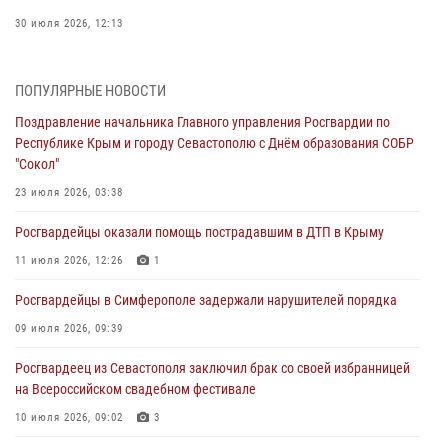
30 июля 2026, 12:13
Росгвардейцы Севастополя пресекли противоправные действия на
охраняемом объекте
ПОПУЛЯРНЫЕ НОВОСТИ
29 июля 2026, 12:34
Поздравление начальника Главного управления Росгвардии по
Республике Крым и городу Севастополю с Днём образования СОБР
Росгвардейцы Крыма и Севастополя отметили День Крещения Руси
"Сокол"
28 июля 2026, 14:18
4
23 июля 2026, 03:38
В Симферополе сотрудники Росгвардии задержали подозреваемого
Росгвардейцы оказали помощь пострадавшим в ДТП в Крыму
в краже из гипермаркета
11 июля 2026, 12:26
1
24 июля 2026, 12:21
Росгвардейцы в Симферополе задержали нарушителей порядка
Поздравление начальника Главного управления Росгвардии по
Республике Крым и городу Севастополю с Днём образования СОБР
09 июля 2026, 09:39
"Сокол"
Росгвардеец из Севастополя заключил брак со своей избранницей
23 июля 2026, 03:38
на Всероссийском свадебном фестивале
10 июля 2026, 09:02
3