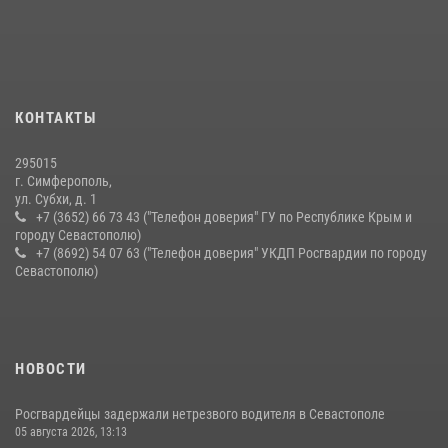
Подразделения вневедомственной охраны Росгвардии пресекли
серию правонарушений в Севастополе
15 июля 2026, 13:46
В крымской столице росгвардейцы задержали подозреваемую в
КОНТАКТЫ
краже из супермаркета
10 июля 2026, 15:10
295015
г. Симферополь,
ул. Субхи, д. 1
+7 (3652) 66 73 43 ("Телефон доверия" ГУ по Республике Крым и
городу Севастополю)
+7 (8692) 54 07 63 ("Телефон доверия" УКДП Росгвардии по городу
Севастополю)
НОВОСТИ
Росгвардейцы задержали нетрезвого водителя в Севастополе
05 августа 2026, 13:13