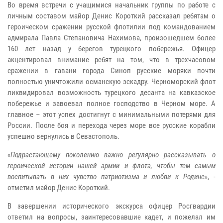
Во время встречи с учащимися начальник группы по работе с
личным составом майор Денис Короткий рассказал ребятам о
героическом сражении русской флотилии под командованием
адмирала Павла Степановича Нахимова, произошедшем более
160 лет назад у берегов турецкого побережья. Офицер
акцентировал внимание ребят на том, что в трехчасовом
сражении в гавани города Синоп русские моряки почти
полностью уничтожили османскую эскадру. Черноморский флот
ликвидировал возможность турецкого десанта на кавказское
побережье и завоевал полное господство в Черном море. А
главное – этот успех достигнут с минимальными потерями для
России. После боя и перехода через море все русские корабли
успешно вернулись в Севастополь.
«Подрастающему поколению важно регулярно рассказывать о
героической истории нашей армии и флота, чтобы тем самым
воспитывать в них чувство патриотизма и любви к Родине»
, -
отметил майор Денис Короткий.
В завершении исторического экскурса офицер Росгвардии
ответил на вопросы, заинтересовавшие кадет, и пожелал им