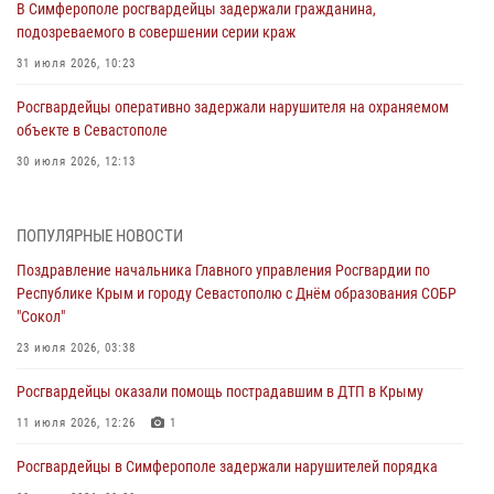
В Симферополе росгвардейцы задержали гражданина,
подозреваемого в совершении серии краж
31 июля 2026, 10:23
Росгвардейцы оперативно задержали нарушителя на охраняемом
объекте в Севастополе
30 июля 2026, 12:13
Росгвардейцы Севастополя пресекли противоправные действия на
охраняемом объекте
ПОПУЛЯРНЫЕ НОВОСТИ
29 июля 2026, 12:34
Поздравление начальника Главного управления Росгвардии по
Республике Крым и городу Севастополю с Днём образования СОБР
Росгвардейцы Крыма и Севастополя отметили День Крещения Руси
"Сокол"
28 июля 2026, 14:18
4
23 июля 2026, 03:38
В Симферополе сотрудники Росгвардии задержали подозреваемого
Росгвардейцы оказали помощь пострадавшим в ДТП в Крыму
в краже из гипермаркета
11 июля 2026, 12:26
1
24 июля 2026, 12:21
Росгвардейцы в Симферополе задержали нарушителей порядка
Поздравление начальника Главного управления Росгвардии по