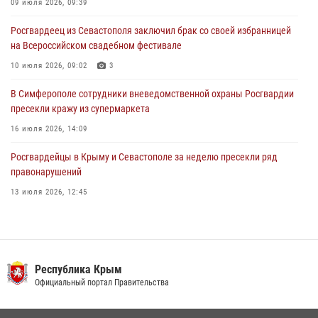
Республике Крым и городу Севастополю с Днём образования СОБР
09 июля 2026, 09:39
"Сокол"
Росгвардеец из Севастополя заключил брак со своей избранницей
23 июля 2026, 03:38
на Всероссийском свадебном фестивале
10 июля 2026, 09:02
3
В Симферополе сотрудники вневедомственной охраны Росгвардии
пресекли кражу из супермаркета
16 июля 2026, 14:09
Росгвардейцы в Крыму и Севастополе за неделю пресекли ряд
правонарушений
13 июля 2026, 12:45
Росгвардия в Крыму и Севастополе задержала ряд
правонарушителей
03 августа 2026, 14:08
Республика Крым
В Ялте росгвардейцы задержали подозреваемого в краже
Официальный портал Правительства
21 июля 2026, 13:18