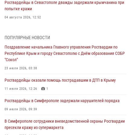
Росгвардейцы в Севастополе дважды задержали крымчанина при
попытке кражи
04 августа 2026, 12:52
В Симферополе сотрудники Росгвардии задержали нетрезвого
мужчину
ПОПУЛЯРНЫЕ НОВОСТИ
04 августа 2026, 12:50
Поздравление начальника Главного управления Росгвардии по
Республике Крым и городу Севастополю с Днём образования СОБР
Росгвардия в Крыму и Севастополе задержала ряд
"Сокол"
правонарушителей
23 июля 2026, 03:38
03 августа 2026, 14:08
Росгвардейцы оказали помощь пострадавшим в ДТП в Крыму
В Симферополе росгвардейцы задержали гражданина,
подозреваемого в совершении серии краж
11 июля 2026, 12:26
1
31 июля 2026, 10:23
Росгвардейцы в Симферополе задержали нарушителей порядка
Росгвардейцы оперативно задержали нарушителя на охраняемом
09 июля 2026, 09:39
объекте в Севастополе
В Симферополе сотрудники вневедомственной охраны Росгвардии
30 июля 2026, 12:13
пресекли кражу из супермаркета