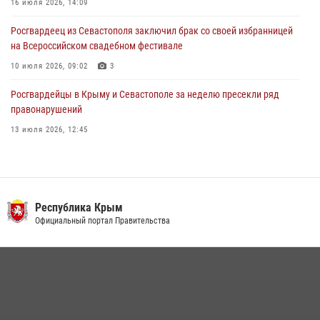
16 июля 2026, 14:09
Росгвардеец из Севастополя заключил брак со своей избранницей
на Всероссийском свадебном фестивале
10 июля 2026, 09:02
3
Росгвардейцы в Крыму и Севастополе за неделю пресекли ряд
правонарушений
13 июля 2026, 12:45
Росгвардия в Крыму и Севастополе задержала ряд
правонарушителей
03 августа 2026, 14:08
Республика Крым
В Ялте росгвардейцы задержали подозреваемого в краже
Официальный портал Правительства
21 июля 2026, 13:18
Росгвардейцы Крыма и Севастополя отметили День Крещения Руси
28 июля 2026, 14:18
4
Подразделения вневедомственной охраны Росгвардии пресекли