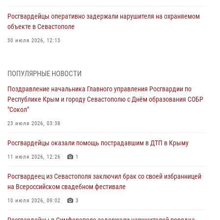
Росгвардейцы оперативно задержали нарушителя на охраняемом
объекте в Севастополе
30 июля 2026, 12:13
Росгвардейцы Севастополя пресекли противоправные действия на
охраняемом объекте
ПОПУЛЯРНЫЕ НОВОСТИ
29 июля 2026, 12:34
Поздравление начальника Главного управления Росгвардии по
Республике Крым и городу Севастополю с Днём образования СОБР
Росгвардейцы Крыма и Севастополя отметили День Крещения Руси
"Сокол"
28 июля 2026, 14:18
4
23 июля 2026, 03:38
В Симферополе сотрудники Росгвардии задержали подозреваемого
Росгвардейцы оказали помощь пострадавшим в ДТП в Крыму
в краже из гипермаркета
11 июля 2026, 12:26
1
24 июля 2026, 12:21
Росгвардеец из Севастополя заключил брак со своей избранницей
Поздравление начальника Главного управления Росгвардии по
на Всероссийском свадебном фестивале
Республике Крым и городу Севастополю с Днём образования СОБР
"Сокол"
10 июля 2026, 09:02
3
23 июля 2026, 03:38