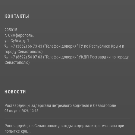
15 июля 2026, 13:46
В крымской столице росгвардейцы задержали подозреваемую в
КОНТАКТЫ
краже из супермаркета
10 июля 2026, 15:10
295015
г. Симферополь,
ул. Субхи, д. 1
+7 (3652) 66 73 43 ("Телефон доверия" ГУ по Республике Крым и
городу Севастополю)
+7 (8692) 54 07 63 ("Телефон доверия" УКДП Росгвардии по городу
Севастополю)
НОВОСТИ
Росгвардейцы задержали нетрезвого водителя в Севастополе
05 августа 2026, 13:13
Росгвардейцы в Севастополе дважды задержали крымчанина при
попытке кра...